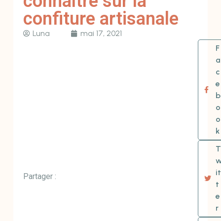
connaître sur la
confiture artisanale
Luna
mai 17, 2021
F
a
c
e
b
o
o
k
T
it
Partager :
t
e
r