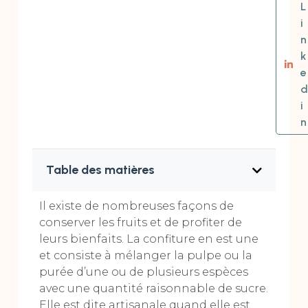
L
i
n
k
e
d
i
n
Table des matières
Il existe de nombreuses façons de
conserver les fruits et de profiter de
leurs bienfaits. La confiture en est une
et consiste à mélanger la pulpe ou la
purée d’une ou de plusieurs espèces
avec une quantité raisonnable de sucre.
Elle est dite artisanale quand elle est