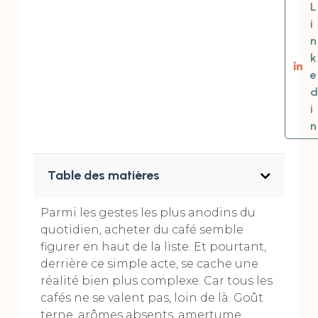
L
i
n
k
e
d
i
n
Table des matières
Parmi les gestes les plus anodins du
quotidien, acheter du café semble
figurer en haut de la liste. Et pourtant,
derrière ce simple acte, se cache une
réalité bien plus complexe. Car tous les
cafés ne se valent pas, loin de là. Goût
terne, arômes absents, amertume