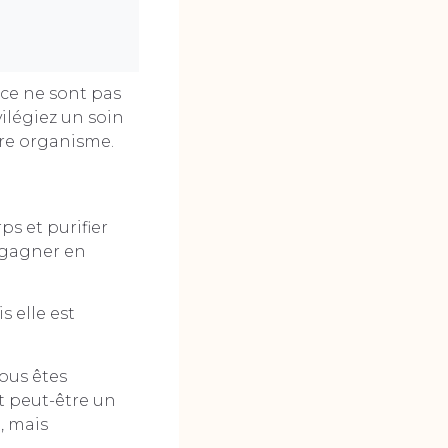
 ce ne sont pas
vilégiez un soin
tre organisme.
s et purifier
regagner en
 elle est
vous êtes
t peut-être un
, mais