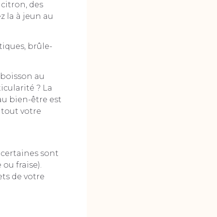
citron, des
z la à jeun au
tiques, brûle-
e boisson au
icularité ? La
au bien-être est
à tout votre
 certaines sont
ou fraise).
ts de votre