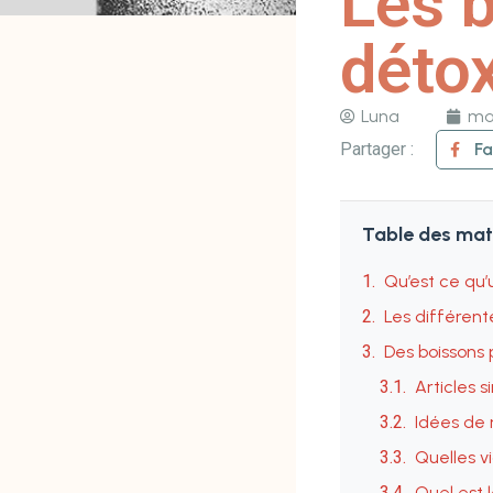
Les b
détox
Luna
mai
Partager :
F
Table des mat
Qu’est ce qu’
Les différen
Des boissons 
Articles s
Idées de r
Quelles v
Quel est l