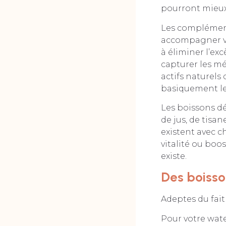
pourront mieux 
Les complément
accompagner vo
à éliminer l’exc
capturer les mé
actifs naturels
basiquement les
Les boissons d
de jus, de tisa
existent avec c
vitalité ou boo
existe.
Des boisso
Adeptes du fait
Pour votre wate