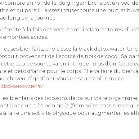
concombre en rondelle, du gingembre rapé, un peu de 
he et du persil. Laissez infuser toute une nuit, et buve
 au long de la journée.
résente à la fois des vertus anti-inflammatoires, diuré
i-remontées acides.
 et ses bienfaits, choisissez la black detox water. Un
produit provenant de l’écorce de noix de coco). Sa part
 cette eau de source va en intriguer plus d’un. Cette e
ante et détoxifiante pour le corps. Elle va faire du bien 
, cheveu, digestion). Vous en saurez plus sur ce
.blackdetoxwater.fr/
.
 les bienfaits des boissons détox sur votre organisme,
ont donc un très bon goût (framboise, cassis, mangue 
 à faire une activité physique pour augmenter les effe