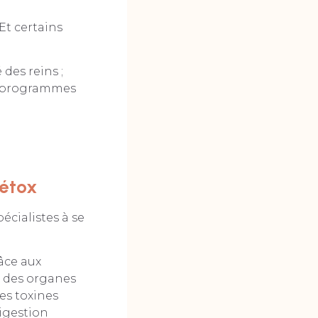
Et certains
 des reins ;
es programmes
détox
cialistes à se
râce aux
r des organes
Les toxines
igestion