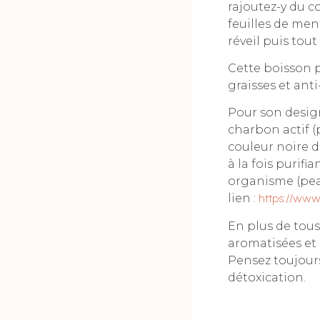
rajoutez-y du 
feuilles de ment
réveil puis tout
Cette boisson p
graisses et ant
Pour son design
charbon actif (
couleur noire d
à la fois purifi
organisme (peau
lien :
https://www
En plus de tous
aromatisées et 
Pensez toujours
détoxication.