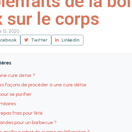
ienfaits de la bo
 sur le corps
 15, 2020
acebook
Twitter
Linkedin
ières
une cure detox ?
tes façons de procéder à une cure détox
pour se purifier
imilaires
epas frais pour l’été
iandes pour un barbecue ?
e meilleur robot de cuisine multifonction ?