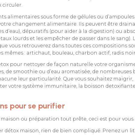
circuler.
s alimentaires sous forme de gélules ou d’ampoules
tre changement alimentaire. Ils peuvent être draina
ès d’eau), dépuratifs (pour aider à la digestion) ou ab
taux lourds et les empêcher de passer dans le sang). 
 que vous retrouverez dans toutes ces compositions so
 mêmes : artichaut, bouleau, charbon actif, radis noir
étox pour nettoyer de façon naturelle votre organism
nes, de smoothie ou d’eau aromatisée, de nombreuses 
hacune leur particularité. Que vous souhaitez maigrir, 
ster votre système immunitaire, la boisson detoxifiante 
ns pour se purifier
 maison ou préparation tout prête, ceci est pour vous.
r détox maison, rien de bien compliqué. Prenez un lit