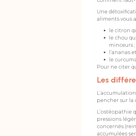
comment faut-il
Une détoxificat
aliments vous ai
le citron q
le chou qu
minceurs ;
l’ananas e
le curcuma
Pour ne citer qu
Les différ
L’accumulation 
pencher sur la 
L’ostéopathie q
pressions légèr
concernés (reins
accumulées sero