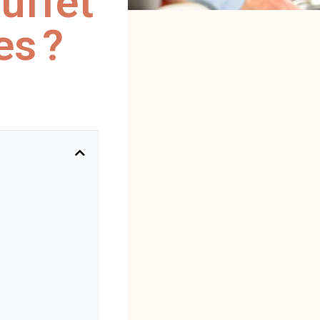
uffet
es ?