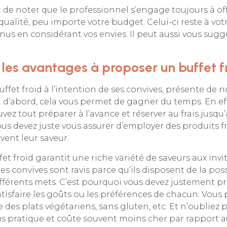
t de noter que le professionnel s’engage toujours à off
qualité, peu importe votre budget. Celui-ci reste à vot
enus en considérant vos envies. Il peut aussi vous sugg
 les avantages à proposer un buffet f
ffet froid à l’intention de ses convives, présente de
 d’abord, cela vous permet de gagner du temps. En eff
vez tout préparer à l’avance et réserver au frais jusqu
us devez juste vous assurer d’employer des produits f
vent leur saveur.
fet froid garantit une riche variété de saveurs aux invi
les convives sont ravis parce qu’ils disposent de la poss
ifférents mets. C’est pourquoi vous devez justement pr
atisfaire les goûts ou les préférences de chacun. Vous
des plats végétariens, sans gluten, etc. Et n’oubliez p
lus pratique et coûte souvent moins cher par rapport a