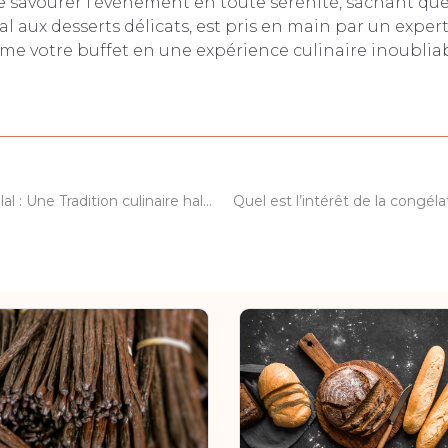
 savourer l’événement en toute sérénité, sachant que
l aux desserts délicats, est pris en main par un expert.
rme votre buffet en une expérience culinaire inoublia
La Boucherie Halal : Une Tradition culinaire hallal et Exquise