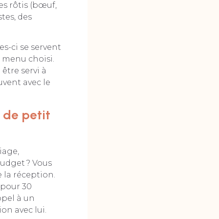
s rôtis (bœuf,
tes, des
es-ci se servent
u menu choisi.
être servi à
vent avec le
 de petit
iage,
udget ? Vous
 la réception.
 pour 30
ppel à un
on avec lui.