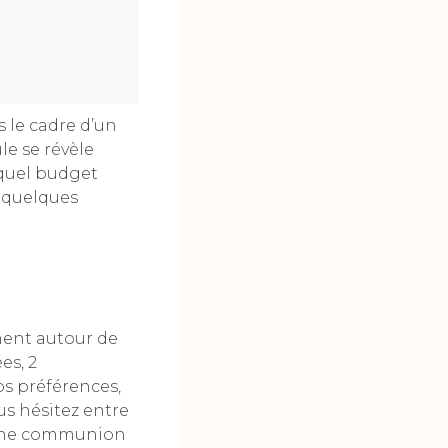
 le cadre d’un
e se révèle
 quel budget
z quelques
ment autour de
es, 2
os préférences,
ous hésitez entre
r une communion