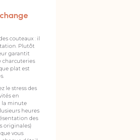
i change
es couteaux : il
tation. Plutôt
eur garantit
e charcuteries
que plat est
s.
ez le stress des
vités en
à la minute
plusieurs heures
résentation des
 originales)
ique vous