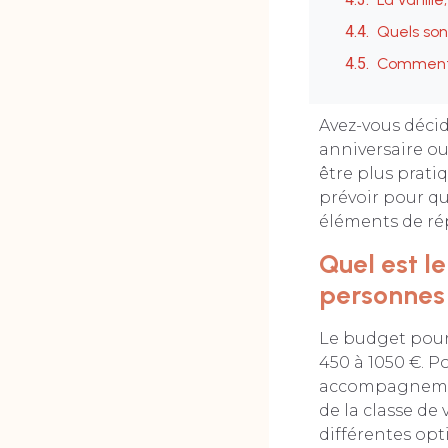
Quels sont
Comment e
Avez-vous décid
anniversaire o
être plus prati
prévoir pour qu
éléments de rép
Quel est l
personnes
Le budget pour
450 à 1050 €. Po
accompagnement
de la classe de 
différentes op