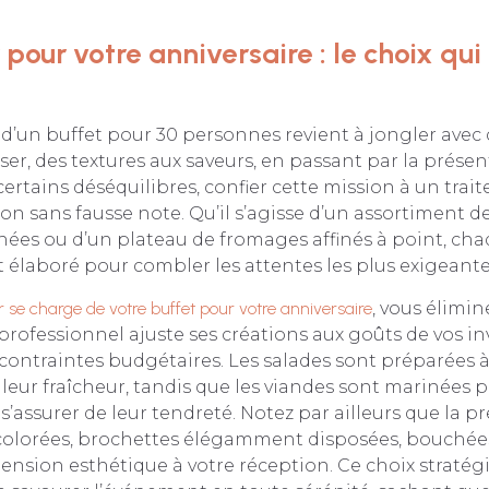
 pour votre anniversaire : le choix qu
d’un buffet pour 30 personnes revient à jongler avec d
iser, des textures aux saveurs, en passant par la présen
certains déséquilibres, confier cette mission à un trait
on sans fausse note. Qu’il s’agisse d’un assortiment d
ées ou d’un plateau de fromages affinés à point, cha
élaboré pour combler les attentes les plus exigeante
r se charge de votre buffet pour votre anniversaire
, vous élimin
 professionnel ajuste ses créations aux goûts de vos in
contraintes budgétaires. Les salades sont préparées 
leur fraîcheur, tandis que les viandes sont marinées 
 s’assurer de leur tendreté. Notez par ailleurs que la p
 colorées, brochettes élégamment disposées, bouchées
nsion esthétique à votre réception. Ce choix stratég