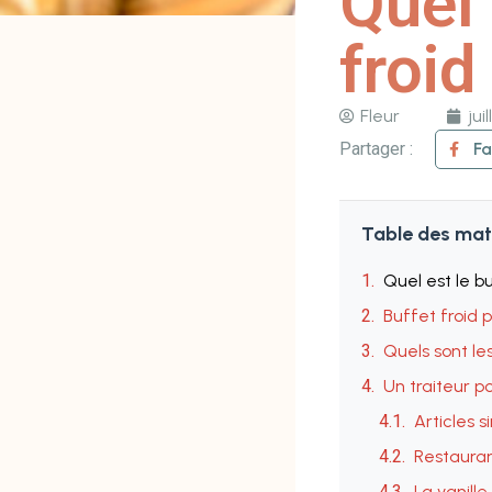
Quel 
froid
Fleur
jui
Partager :
F
Table des mat
Quel est le b
Buffet froid 
Quels sont le
Un traiteur p
Articles s
Restauran
La vanill