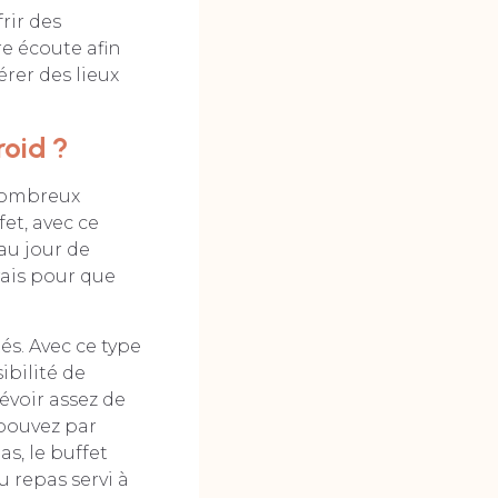
rir des
re écoute afin
érer des lieux
roid ?
 nombreux
et, avec ce
’au jour de
rais pour que
tés. Avec ce type
ibilité de
évoir assez de
 pouvez par
as, le buffet
u repas servi à