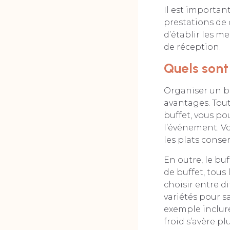
Il est importan
prestations de 
d’établir les m
de réception.
Quels sont
Organiser un bu
avantages. Tout
buffet, vous pou
l’événement. Vo
les plats conser
En outre, le buf
de buffet, tous 
choisir entre d
variétés pour s
exemple inclure 
froid s’avère p