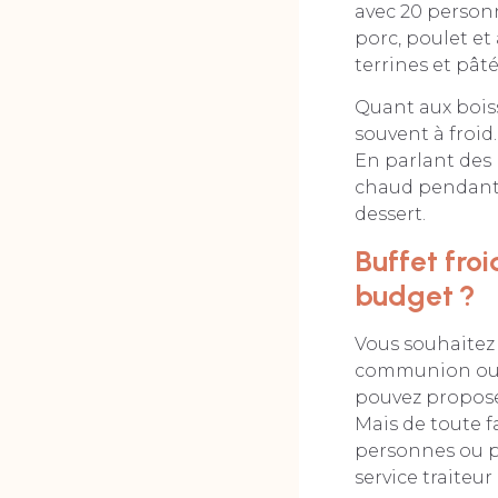
avec 20 personn
porc, poulet et
terrines et pâtés
Quant aux boiss
souvent à froid
En parlant des 
chaud pendant u
dessert.
Buffet froi
budget ?
Vous souhaitez 
communion ou a
pouvez propose
Mais de toute f
personnes ou pl
service traiteur