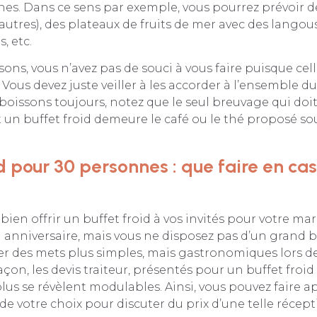
es. Dans ce sens par exemple, vous pourrez prévoir de
 autres), des plateaux de fruits de mer avec des langous
, etc.
ons, vous n’avez pas de souci à vous faire puisque cell
. Vous devez juste veiller à les accorder à l’ensemble d
boissons toujours, notez que le seul breuvage qui doit 
n buffet froid demeure le café ou le thé proposé sou
d pour 30 personnes : que faire en cas
bien offrir un buffet froid à vos invités pour votre mar
nniversaire, mais vous ne disposez pas d’un grand b
r des mets plus simples, mais gastronomiques lors de
açon, les devis traiteur, présentés pour un buffet froid
us se révèlent modulables. Ainsi, vous pouvez faire a
 de votre choix pour discuter du prix d’une telle récepti