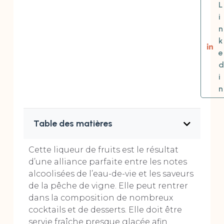
L
i
n
k
e
d
i
n
Table des matières
Cette liqueur de fruits est le résultat
d’une alliance parfaite entre les notes
alcoolisées de l’eau-de-vie et les saveurs
de la pêche de vigne. Elle peut rentrer
dans la composition de nombreux
cocktails et de desserts. Elle doit être
servie fraîche presque glacée afin