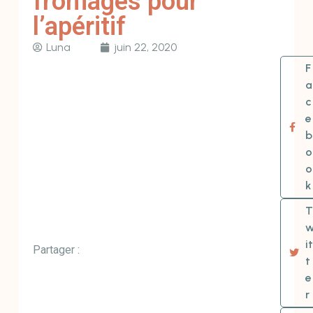
fromages pour
l’apéritif
Luna
juin 22, 2020
F
a
c
e
b
o
o
k
T
it
Partager :
t
e
r