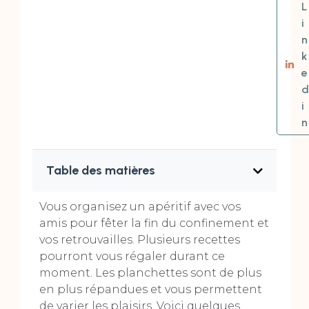
L
i
n
k
e
d
i
n
Table des matières
Vous organisez un apéritif avec vos
amis pour fêter la fin du confinement et
vos retrouvailles. Plusieurs recettes
pourront vous régaler durant ce
moment. Les planchettes sont de plus
en plus répandues et vous permettent
de varier les plaisirs. Voici quelques