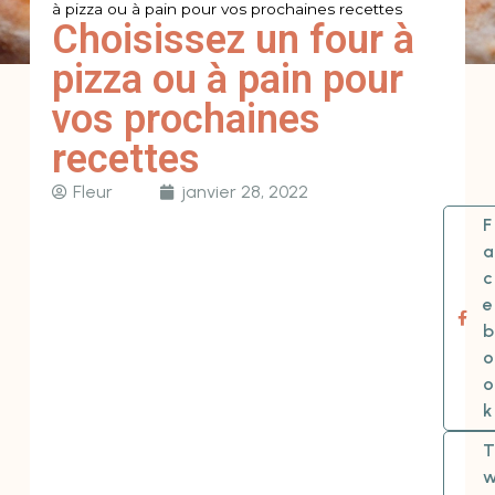
à pizza ou à pain pour vos prochaines recettes
Choisissez un four à
pizza ou à pain pour
vos prochaines
recettes
Fleur
janvier 28, 2022
F
a
c
e
b
o
o
k
T