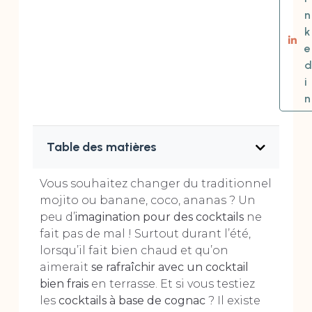
n
k
e
d
i
n
Table des matières
Vous souhaitez changer du traditionnel
mojito ou banane, coco, ananas ? Un
peu d’
imagination pour des cocktails
ne
fait pas de mal ! Surtout durant l’été,
lorsqu’il fait bien chaud et qu’on
aimerait
se rafraîchir avec un cocktail
bien frais
en terrasse. Et si vous testiez
les
cocktails à base de cognac
? Il existe