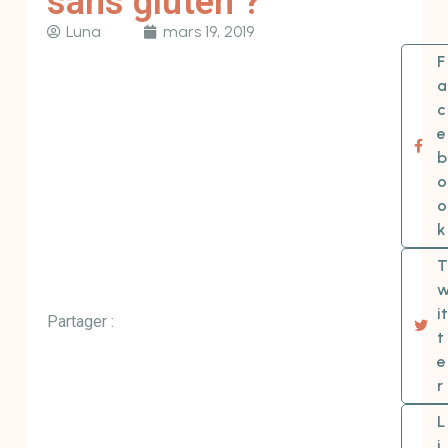
sans gluten ?
Luna
mars 19, 2019
F
a
c
e
b
o
o
k
T
it
Partager :
t
e
r
L
i