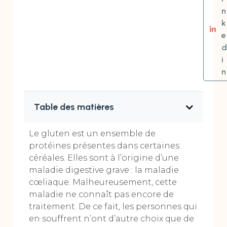
n
k
e
d
i
n
Table des matières
Le gluten est un ensemble de
protéines présentes dans certaines
céréales. Elles sont à l’origine d’une
maladie digestive grave : la maladie
cœliaque. Malheureusement, cette
maladie ne connaît pas encore de
traitement. De ce fait, les personnes qui
en souffrent n’ont d’autre choix que de