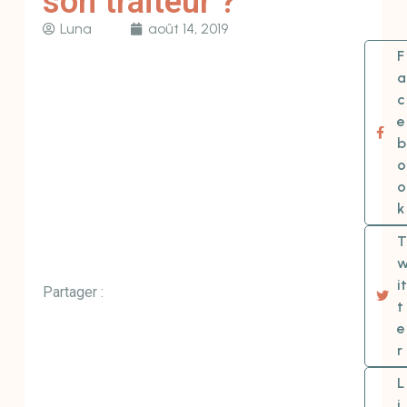
son traiteur ?
Luna
août 14, 2019
F
a
c
e
b
o
o
k
T
it
Partager :
t
e
r
L
i