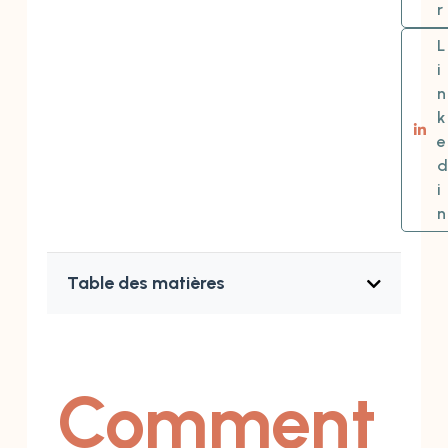
r
L
i
n
k
e
d
i
n
Table des matières
Comment