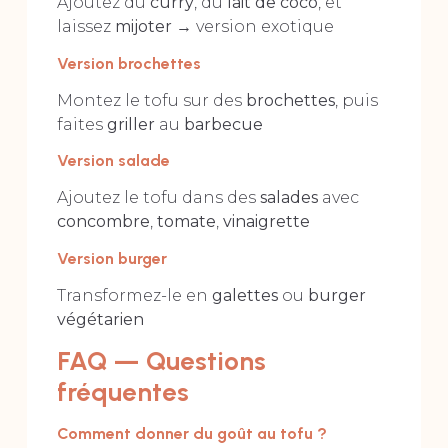
Ajoutez du
curry
, du
lait de coco
, et
laissez
mijoter
→ version exotique
Version brochettes
Montez le tofu sur des
brochettes
, puis
faites
griller
au
barbecue
Version salade
Ajoutez le tofu dans des
salades
avec
concombre
,
tomate
,
vinaigrette
Version burger
Transformez-le en
galettes
ou
burger
végétarien
FAQ — Questions
fréquentes
Comment donner du goût au tofu ?