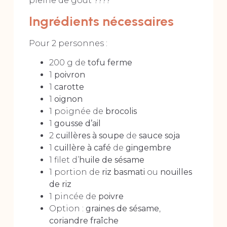
pleine de goût ????
Ingrédients nécessaires
Pour 2 personnes :
200 g de
tofu ferme
1
poivron
1
carotte
1
oignon
1 poignée de
brocolis
1
gousse d’ail
2
cuillères à soupe
de
sauce soja
1
cuillère à café
de
gingembre
1 filet d’
huile de sésame
1 portion de
riz basmati
ou
nouilles
de riz
1 pincée de
poivre
Option :
graines de sésame
,
coriandre fraîche