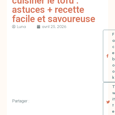
cuisiner le tofu :
astuces + recette
facile et savoureuse
Luna
avril 25, 2026
F
a
c
e
b
o
o
k
T
it
Partager :
t
e