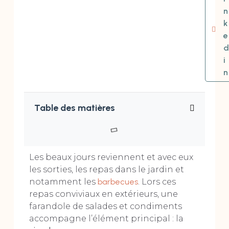
n
k
e
d
i
n
Table des matières
Les beaux jours reviennent et avec eux
les sorties, les repas dans le jardin et
notamment les
barbecues
. Lors ces
repas conviviaux en extérieurs, une
farandole de salades et condiments
accompagne l’élément principal : la