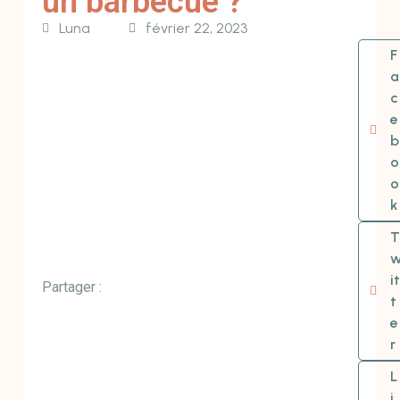
un barbecue ?
Luna
février 22, 2023
F
a
c
e
b
o
o
k
T
it
Partager :
t
e
r
L
i