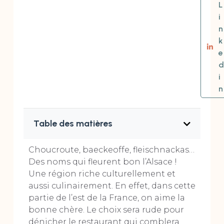
L
i
n
k
e
d
i
n
Table des matières
Choucroute, baeckeoffe, fleischnackas…
Des noms qui fleurent bon l’Alsace !
Une région riche culturellement et
aussi culinairement. En effet, dans cette
partie de l’est de la France, on aime la
bonne chère. Le choix sera rude pour
dénicher le restaurant qui comblera