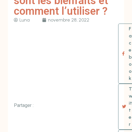
sont les bienfaits et
comment l’utiliser ?
Luna
novembre 28, 2022
F
a
c
e
b
o
o
k
T
it
Partager :
t
e
r