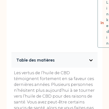
L
i
n
k
e
d
i
n
Table des matières
Les vertus de l’huile de CBD
témoignent fortement en sa faveur ces
dernières années. Plusieurs personnes
n’hésitent plus aujourd’hui à se tourner
vers l’huile de CBD pour des raisons de
santé. Vous avez peut-être certains
soucis de santé, alors ne vous faites pas