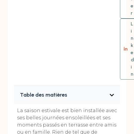
e
r
L
i
n
k
e
d
i
n
Table des matières
La saison estivale est bien installée avec
ses belles journées ensoleillées et ses
moments passés en terrasse entre amis
ou en famille. Rien de tel que de