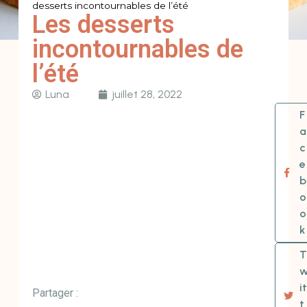
desserts incontournables de l’été
Les desserts
incontournables de
l’été
Luna
juillet 28, 2022
F
a
c
e
b
o
o
k
T
it
Partager :
t