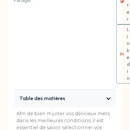
Partager :
t
e
r
L
i
n
k
e
d
i
n
Table des matières
Afin de bien mijoter vos délicieux mets
dans les meilleures conditions, il est
essentiel de savoir sélectionner vos