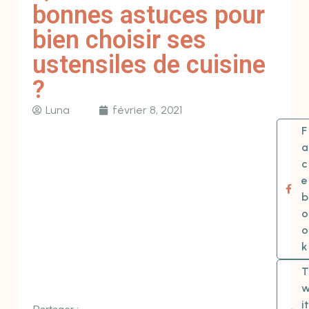
bonnes astuces pour
bien choisir ses
ustensiles de cuisine
?
Luna
février 8, 2021
F
a
c
e
b
o
o
k
T
it