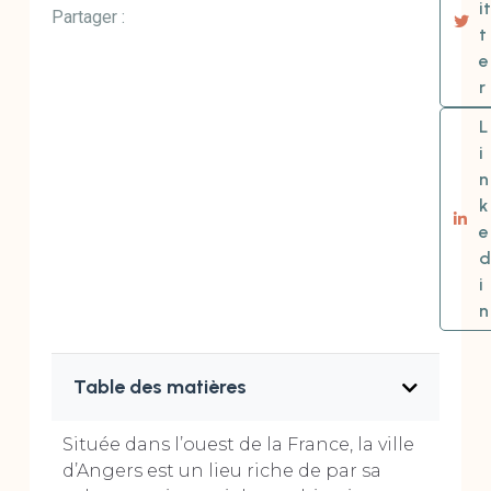
it
Partager :
t
e
r
L
i
n
k
e
d
i
n
Table des matières
Située dans l’ouest de la France, la ville
d’Angers est un lieu riche de par sa