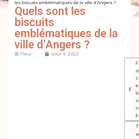
les biscuits emblématiques de la ville d’Angers ?
Quels sont les
biscuits
emblématiques de la
ville d’Angers ?
Fleur
août 4, 2023
F
a
c
e
b
o
o
k
T