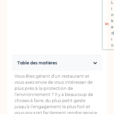
L
i
n
k
e
d
i
n
Table des matières
Vous êtes gérant d’un restaurant et
vous avez envie de vous intéresser de
plus près à la protection de
l’environnement ? Il y a beaucoup de
choses à faire, du plus petit geste
jusqu’à l’engagement le plus fort et
vous pourrez facilement rendre service