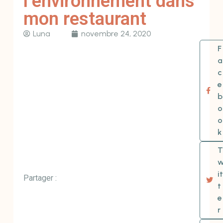
l’environnement dans
mon restaurant
Luna
novembre 24, 2020
F
a
c
e
b
o
o
k
T
it
Partager :
t
e
r