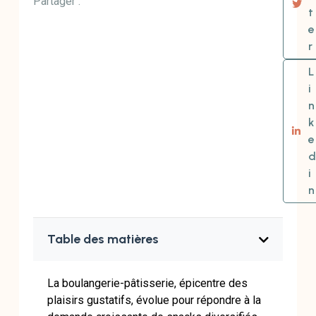
Partager :
t
e
r
L
i
n
k
e
d
i
n
Table des matières
La boulangerie-pâtisserie, épicentre des
plaisirs gustatifs, évolue pour répondre à la