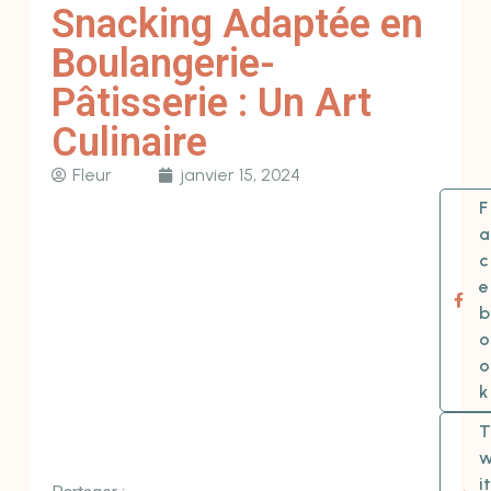
Snacking Adaptée en
Boulangerie-
Pâtisserie : Un Art
Culinaire
Fleur
janvier 15, 2024
F
a
c
e
b
o
o
k
T
it