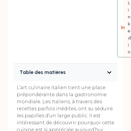
L
i
n
k
e
d
i
n
Table des matières
L’art culinaire italien tient une place
prépondérante dans la gastronomie
mondiale. Les Italiens, à travers des
recettes parfois inédites, ont su séduire
les papilles d’un large public. Il est
intéressant de découvrir pourquoi cette
cuisine est si appréciée aujourd’hui.