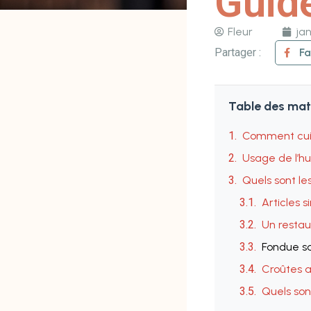
Guide
Fleur
jan
Partager :
F
Table des mat
Comment cuis
Usage de l’hu
Quels sont les
Articles s
Un restau
Fondue sa
Croûtes a
Quels son