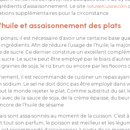
grédients d’assaisonnement. Le site
natureetcuisine.com
c
ations supplémentaires pour la circonstance.
’huile et assaisonnement des plats
aponais, il est nécessaire d’avoir une certaine base qu
s ingrédients. Afin de réduire l’usage de l’huile, la majo
se de sucre. Ce dernier constitue un excellent compl
 sucre. Le sucre peut être employé par le biais d’autr
raines de soja, le riz brun ou encore par les flocons 
nnement, il est recommandé de cuisiner un repas ayan
n sodium. Le sel ne doit donc pas être employé dans v
tout le monde rejeter le plat. Comme substitut du sel, 
 avec de la sauce de soja, de la crème épaisse, du beur
core de l’huile de sésame.
nais sont assaisonnés au moment de la cuisson. C’est
ort tout son parfum, le poisson est meilleur et les légu
 il est recommandé d’assaisonner à partir de ce moment.