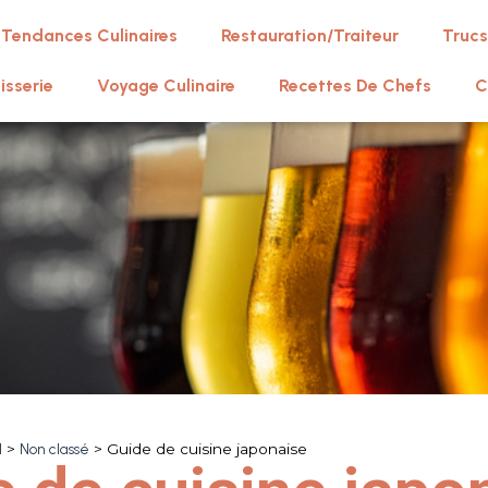
Tendances Culinaires
Restauration/Traiteur
Trucs
isserie
Voyage Culinaire
Recettes De Chefs
C
l
>
Non classé
>
Guide de cuisine japonaise