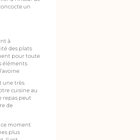
oncocte un
ant à
rité des plats
ément pour toute
es éléments
d’avoine.
t une très
otre cuisine au
le repas peut
re de
 à ce moment
mes plus
 Il est