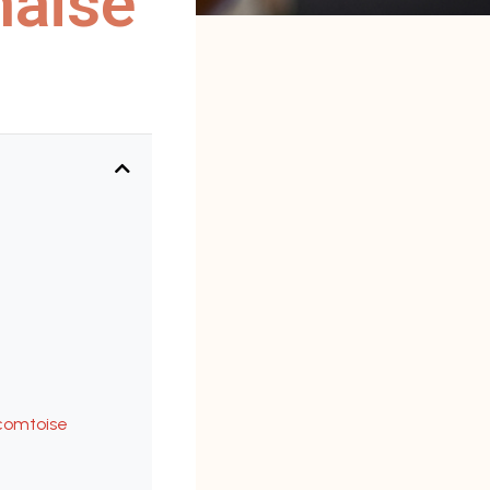
naise
-comtoise