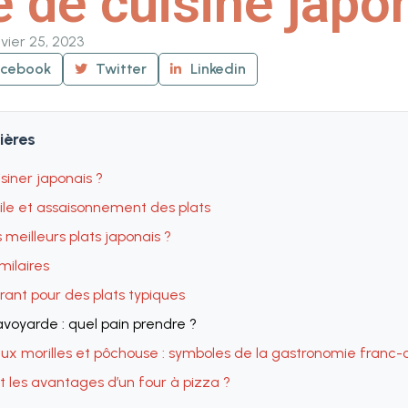
 de cuisine japo
vier 25, 2023
acebook
Twitter
Linkedin
ières
iner japonais ?
ile et assaisonnement des plats
 meilleurs plats japonais ?
imilaires
rant pour des plats typiques
voyarde : quel pain prendre ?
ux morilles et pôchouse : symboles de la gastronomie franc
t les avantages d’un four à pizza ?