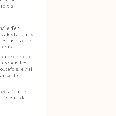
roidis.
icile d’en
es plus tentants
es sushis et le
tants.
gine chinoise.
japonais. Les
utefois, le vrai
ui est le
oyés. Pour les
uée qu’ils le