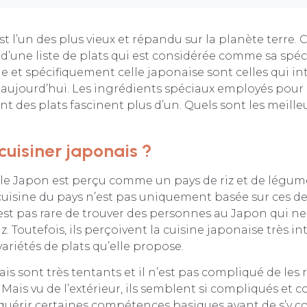
est l’un des plus vieux et répandu sur la planète terre
d’une liste de plats qui est considérée comme sa spéci
ue et spécifiquement celle japonaise sont celles qui in
aujourd’hui. Les ingrédients spéciaux employés pour
t des plats fascinent plus d’un. Quels sont les meilleu
uisiner japonais ?
le Japon est perçu comme un pays de riz et de légume
cuisine du pays n’est pas uniquement basée sur ces d
n’est pas rare de trouver des personnes au Japon qui
iz. Toutefois, ils perçoivent la cuisine japonaise très i
variétés de plats qu’elle propose.
ais sont très tentants et il n’est pas compliqué de les
 Mais vu de l’extérieur, ils semblent si compliqués et c
uérir certaines compétences basiques avant de s’y coll