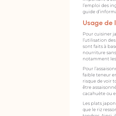
l’emploi des in
guide d’inform
Usage de l
Pour cuisiner j
l’utilisation de
sont faits à ba
nourriture sans
notamment les g
Pour l’assaiso
faible teneur e
risque de voir 
être assaisonné
cacahuète ou en
Les plats japo
que le riz ress
tendres. Ainsi,