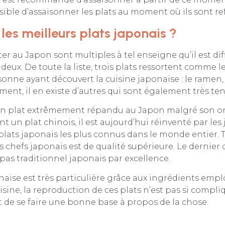
ble d’assaisonner les plats au moment où ils sont ref
les meilleurs plats japonais ?
er au Japon sont multiples à tel enseigne qu’il est diff
 deux. De toute la liste, trois plats ressortent comme l
onne ayant découvert la cuisine japonaise : le ramen, l
ment, il en existe d’autres qui sont également très ten
n plat extrêmement répandu au Japon malgré son ori
t un plat chinois, il est aujourd’hui réinventé par les 
plats japonais les plus connus dans le monde entier. To
es chefs japonais est de qualité supérieure. Le dernier q
repas traditionnel japonais par excellence.
naise est très particulière grâce aux ingrédients empl
sine, la reproduction de ces plats n’est pas si compliq
fit de se faire une bonne base à propos de la chose.