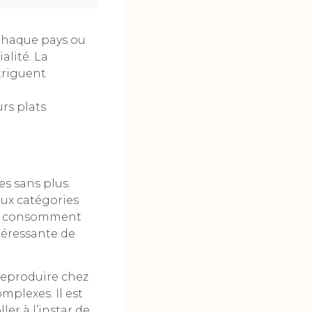
. Chaque pays ou
alité. La
triguent
rs plats
s sans plus.
eux catégories
 ne consomment
ntéressante de
 reproduire chez
omplexes. Il est
er à l’instar de