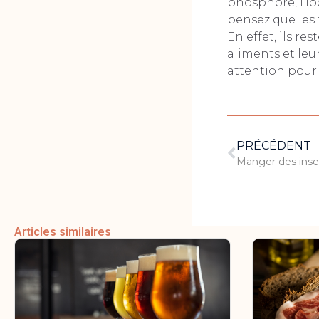
phosphore, l’io
pensez que les 
En effet, ils r
aliments et leu
attention pou
PRÉCÉDENT
Articles similaires