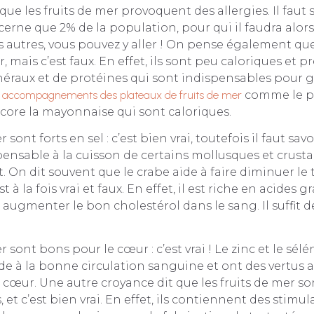
ue les fruits de mer provoquent des allergies. Il faut 
erne que 2% de la population, pour qui il faudra alors é
s autres, vous pouvez y aller ! On pense également que 
, mais c’est faux. En effet, ils sont peu caloriques et 
néraux et de protéines qui sont indispensables pour 
s accompagnements des plateaux de fruits de mer
comme le pa
core la mayonnaise qui sont caloriques.
 sont forts en sel : c’est bien vrai, toutefois il faut savo
nsable à la cuisson de certains mollusques et crusta
 On dit souvent que le crabe aide à faire diminuer le 
st à la fois vrai et faux. En effet, il est riche en acides 
augmenter le bon cholestérol dans le sang. Il suffit d
r sont bons pour le cœur : c’est vrai ! Le zinc et le sélé
e à la bonne circulation sanguine et ont des vertus 
cœur. Une autre croyance dit que les fruits de mer so
 et c’est bien vrai. En effet, ils contiennent des stim