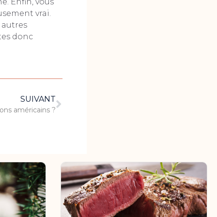
e. Enfin, vous
usement vrai.
 autres
ites donc
SUIVANT
bons américains ?