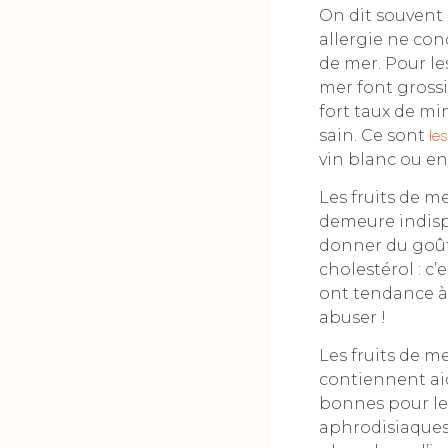
On dit souvent q
allergie ne conc
de mer. Pour le
mer font grossir
fort taux de mi
sain. Ce sont
le
vin blanc ou en
Les fruits de mer
demeure indispe
donner du goût.
cholestérol : c’e
ont tendance à 
abuser !
Les fruits de me
contiennent aid
bonnes pour le 
aphrodisiaques,