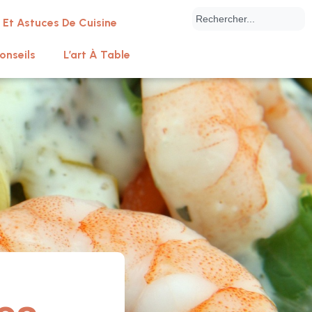
 Et Astuces De Cuisine
onseils
L’art À Table