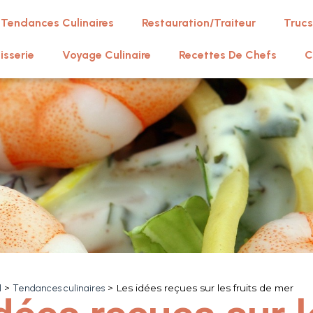
Tendances Culinaires
Restauration/Traiteur
Trucs
isserie
Voyage Culinaire
Recettes De Chefs
C
l
>
Tendances culinaires
>
Les idées reçues sur les fruits de mer