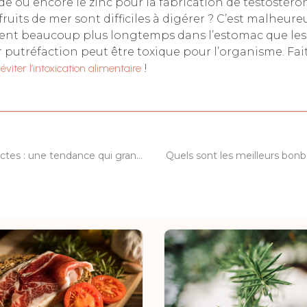
de ou encore le zinc pour la fabrication de testostéron
fruits de mer sont difficiles à digérer ? C’est malheure
estent beaucoup plus longtemps dans l’estomac que les
r putréfaction peut être toxique pour l’organisme. Fa
r
éviter l’intoxication alimentaire
!
Manger des insectes : une tendance qui grandit
Quels sont les meilleurs bon