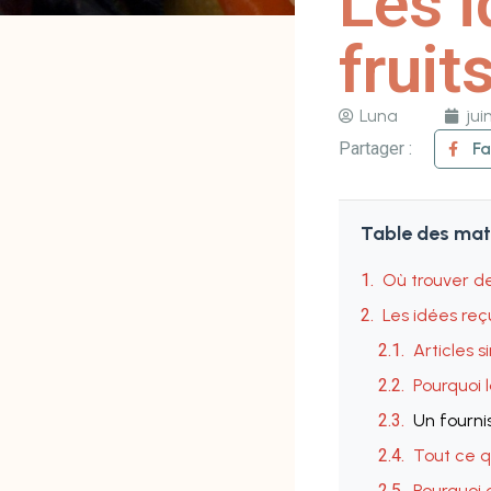
Les i
fruit
Luna
jui
Partager :
F
Table des mat
Où trouver de
Les idées reç
Articles s
Pourquoi l
Un fourni
Tout ce q
Pourquoi 