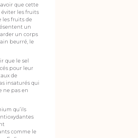
savoir que cette
viter les fruits
les fruits de
présentent un
garder un corps
in beurré, le
ir que le sel
cés pour leur
taux de
gras insaturés qui
e ne pas en
nium qu’ils
antioxydantes
nt
ulants comme le