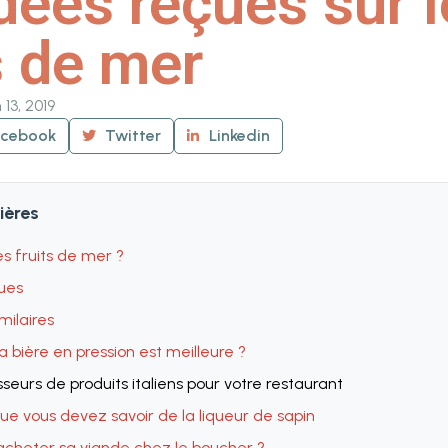
dées reçues sur 
s de mer
n 13, 2019
acebook
Twitter
Linkedin
ières
s fruits de mer ?
ues
imilaires
a bière en pression est meilleure ?
sseurs de produits italiens pour votre restaurant
ue vous devez savoir de la liqueur de sapin
acheter sa viande chez le boucher ?