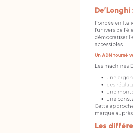
De’Longhi 
Fondée en Itali
l’univers de l’
démocratiser l’
accessibles.
Un ADN tourné ver
Les machines D
une ergono
des réglag
une monté
une consta
Cette approche 
marque auprès d
Les différ