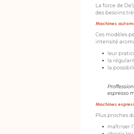
La force de De’
des besoins très
Machines automa
Ces modèles pe
intensité aroma
leur pratic
la régulari
la possibil
Proffession
espresso ma
Machines espres
Plus proches du
maîtriser l
choisir le