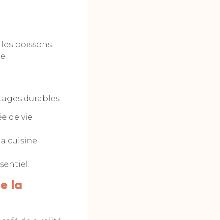
les boissons
e.
tages durables.
e de vie
la cuisine
sentiel.
e la