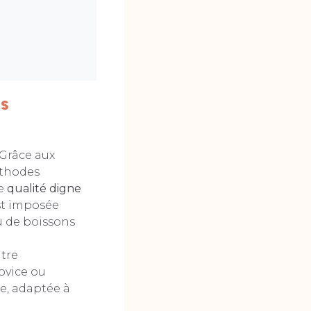
es
 Grâce aux
éthodes
ne
qualité digne
st imposée
u de boissons
ntre
novice ou
e, adaptée à