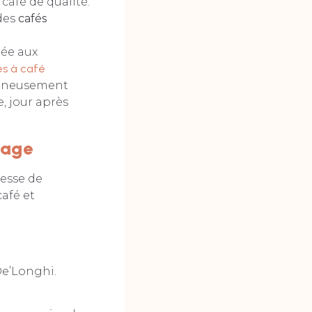
afé de qualité.
des
cafés
ée aux
s à café
oigneusement
, jour après
lage
esse de
afé et
De’Longhi.