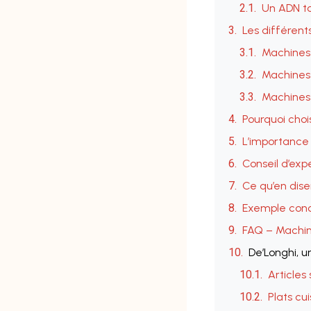
Un ADN tou
Les différent
Machines
Machines
Machines
Pourquoi choi
L’importance 
Conseil d’exp
Ce qu’en disen
Exemple concr
FAQ – Machin
De’Longhi, u
Articles 
Plats cui