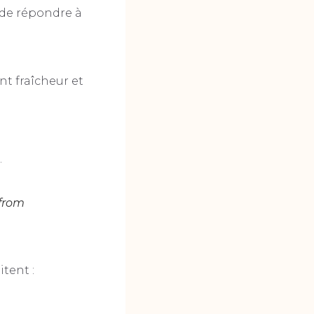
 de répondre à
t fraîcheur et
.
 from
tent :