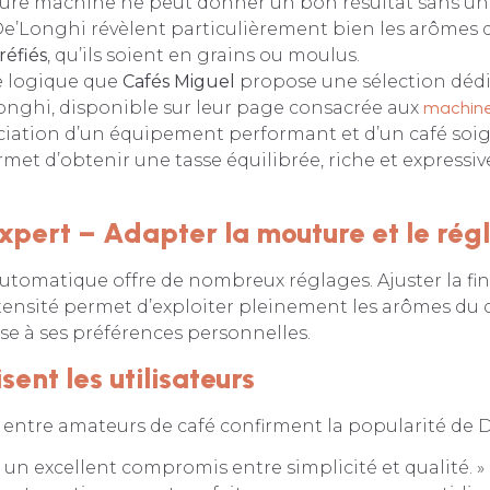
ure machine ne peut donner un bon résultat sans un c
e’Longhi révèlent particulièrement bien les arômes 
réfiés
, qu’ils soient en grains ou moulus.
e logique que
Cafés Miguel
propose une sélection dédi
nghi, disponible sur leur page consacrée aux
machine
sociation d’un équipement performant et d’un café s
met d’obtenir une tasse équilibrée, riche et expressive
expert – Adapter la mouture et le rég
tomatique offre de nombreux réglages. Ajuster la fin
tensité permet d’exploiter pleinement les arômes du c
sse à ses préférences personnelles.
sent les utilisateurs
 entre amateurs de café confirment la popularité de 
 un excellent compromis entre simplicité et qualité. »