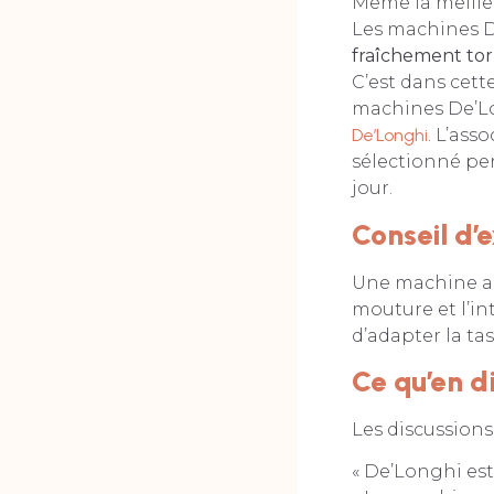
Même la meille
Les machines D
fraîchement tor
C’est dans cett
machines De’Lo
De’Longhi
. L’as
sélectionné per
jour.
Conseil d’
Une machine au
mouture et l’in
d’adapter la ta
Ce qu’en di
Les discussions
« De’Longhi est