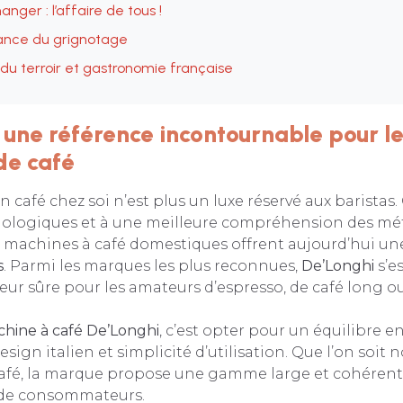
nger : l’affaire de tous !
ance du grignotage
 du terroir et gastronomie française
 une référence incontournable pour l
de café
 café chez soi n’est plus un luxe réservé aux baristas.
ologiques et à une meilleure compréhension des m
es machines à café domestiques offrent aujourd’hui u
s
. Parmi les marques les plus reconnues,
De’Longhi
s’e
ur sûre pour les amateurs d’espresso, de café long o
hine à café De’Longhi
, c’est opter pour un équilibre e
ign italien et simplicité d’utilisation. Que l’on soit 
afé, la marque propose une gamme large et cohérent
s de consommateurs.