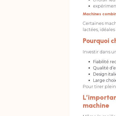
expériment
Machines combin
Certaines mach
lactées, idéale
Pourquoi c
Investir dans 
Fiabilité r
Qualité d’e
Design ital
Large choi
Pour tirer plei
L’importan
machine