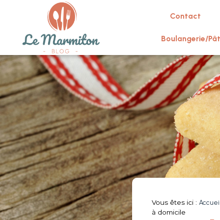
Contact
Boulangerie/Pât
Vous êtes ici :
Accuei
à domicile