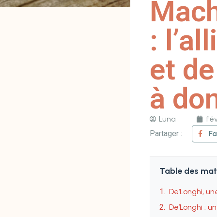
Mach
: l’a
et de
à dom
Luna
fév
Partager :
F
Table des mat
De’Longhi, u
De’Longhi : 