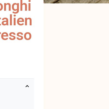
onghi
talien
resso