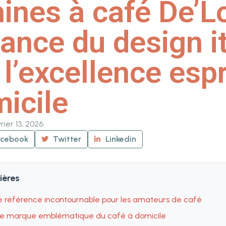
ines à café De’L
lliance du design i
 l’excellence esp
icile
rier 13, 2026
acebook
Twitter
Linkedin
ières
ne référence incontournable pour les amateurs de café
une marque emblématique du café à domicile