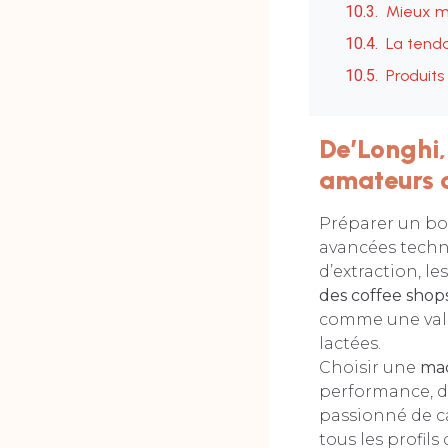
Mieux ma
La tend
Produits
De’Longhi,
amateurs 
Préparer un bon
avancées techn
d’extraction, l
des coffee shop
comme une vale
lactées.
Choisir une
mac
performance, des
passionné de c
tous les profil