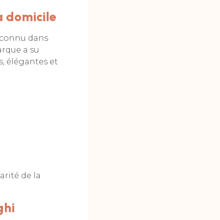
 domicile
reconnu dans
arque a su
, élégantes et
arité de la
ghi