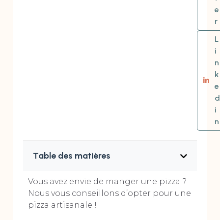
e
r
L
i
n
k
e
d
i
n
Table des matières
Vous avez envie de manger une pizza ?
Nous vous conseillons d’opter pour une
pizza artisanale !