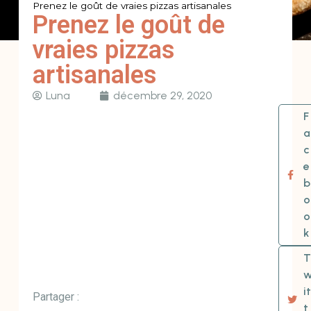
Prenez le goût de vraies pizzas artisanales
Prenez le goût de
vraies pizzas
artisanales
Luna
décembre 29, 2020
F
a
c
e
b
o
o
k
T
it
Partager :
t