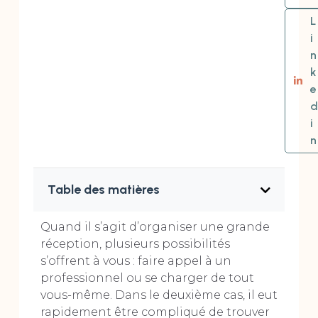
L
i
n
k
e
d
i
n
Table des matières
Quand il s’agit d’organiser une grande
réception, plusieurs possibilités
s’offrent à vous : faire appel à un
professionnel ou se charger de tout
vous-même. Dans le deuxième cas, il eut
rapidement être compliqué de trouver