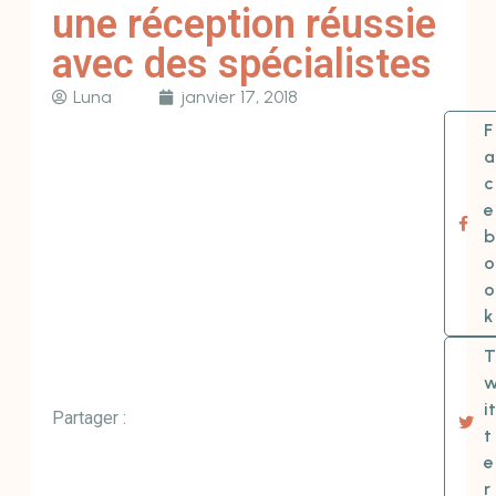
une réception réussie
avec des spécialistes
Luna
janvier 17, 2018
F
a
c
e
b
o
o
k
T
it
Partager :
t
e
r