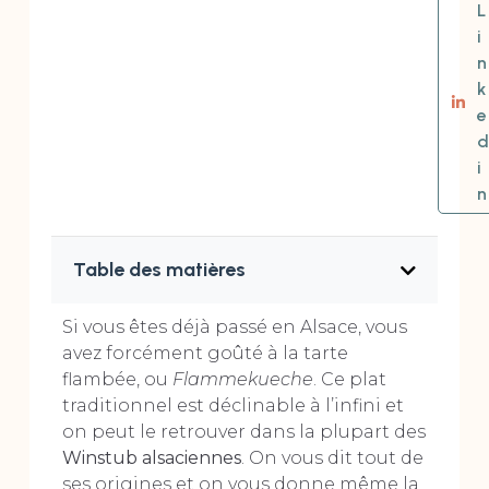
L
i
n
k
e
d
i
n
Table des matières
Si vous êtes déjà passé en Alsace, vous
avez forcément goûté à la tarte
flambée, ou
Flammekueche
. Ce plat
traditionnel est déclinable à l’infini et
on peut le retrouver dans la plupart des
Winstub alsaciennes
. On vous dit tout de
ses origines et on vous donne même la