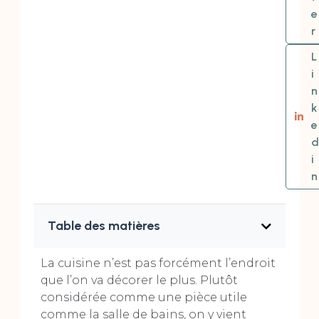
e
r
L
i
n
k
e
d
i
n
Table des matières
La cuisine n’est pas forcément l’endroit
que l’on va décorer le plus. Plutôt
considérée comme une pièce utile
comme la salle de bains, on y vient