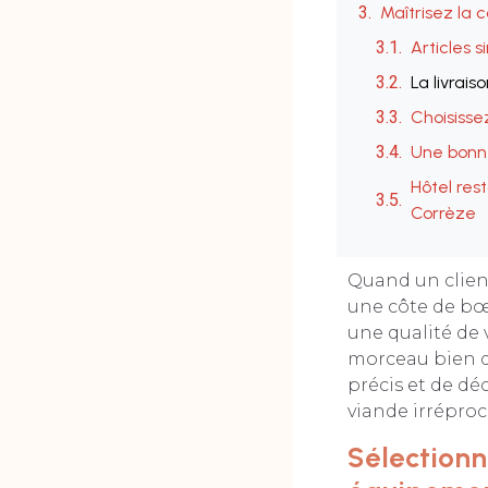
Maîtrisez la 
Articles s
La livrais
Choisisse
Une bonne
Hôtel res
Corrèze
Quand un client
une côte de bœuf
une qualité de 
morceau bien dé
précis et de dé
viande irréproch
Sélectionn