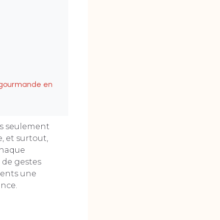
t gourmande en
as seulement
, et surtout,
chaque
 de gestes
ients une
ence.
s