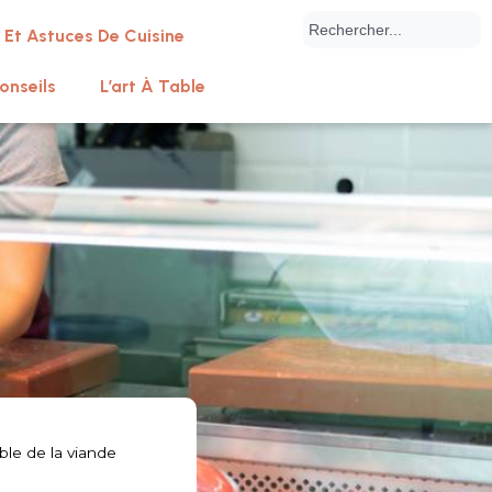
 Et Astuces De Cuisine
onseils
L’art À Table
ble de la viande