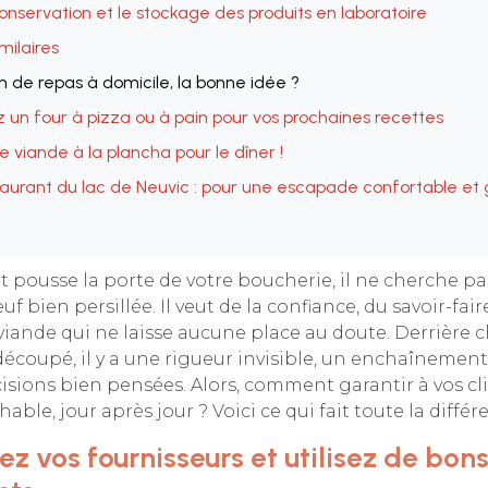
conservation et le stockage des produits en laboratoire
imilaires
on de repas à domicile, la bonne idée ?
z un four à pizza ou à pain pour vos prochaines recettes
 viande à la plancha pour le dîner !
taurant du lac de Neuvic : pour une escapade confortable e
 pousse la porte de votre boucherie, il ne cherche p
 bien persillée. Il veut de la confiance, du savoir-faire
viande qui ne laisse aucune place au doute. Derrière 
coupé, il y a une rigueur invisible, un enchaînement
cisions bien pensées. Alors, comment garantir à vos cl
able, jour après jour ? Voici ce qui fait toute la différ
ez vos fournisseurs et utilisez de bon