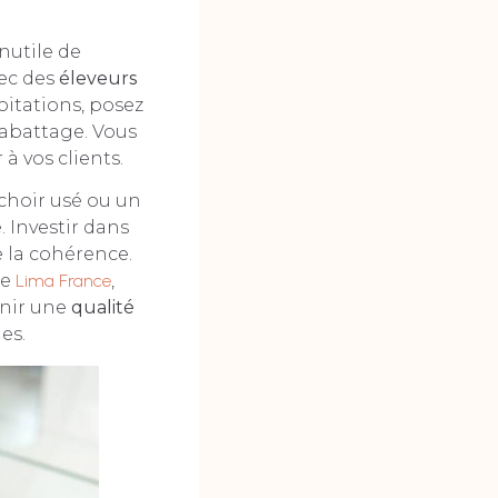
nutile de
vec des
éleveurs
loitations, posez
’abattage. Vous
à vos clients.
achoir usé ou un
. Investir dans
e la cohérence.
de
Lima France
,
nir une
qualité
es.