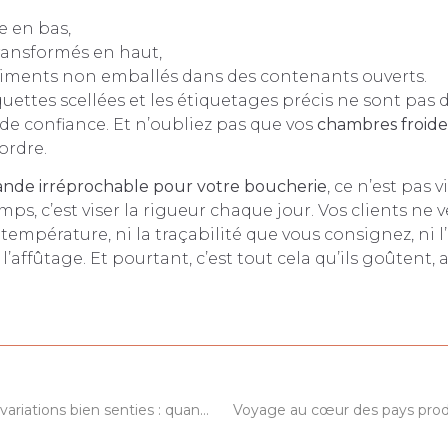
e en bas,
ransformés en haut,
liments non emballés dans des contenants ouverts.
quettes scellées et les étiquetages précis ne sont pas 
 de confiance. Et n’oubliez pas que vos
chambres froide
’ordre.
ande irréprochable pour votre boucherie
, ce n’est pas v
ps, c’est viser la rigueur chaque jour. Vos clients ne v
 température, ni la traçabilité que vous consignez, ni l
l’affûtage. Et pourtant, c’est tout cela qu’ils goûtent
Cake, brownie & variations bien senties : quand la pâtisserie devient un terrain d’exploration