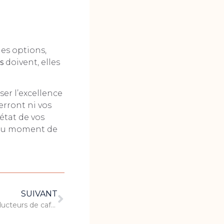
des options,
s
doivent, elles
iser l’excellence
erront ni vos
’état de vos
, au moment de
SUIVANT
Voyage au cœur des pays producteurs de café : entre cultures et traditions