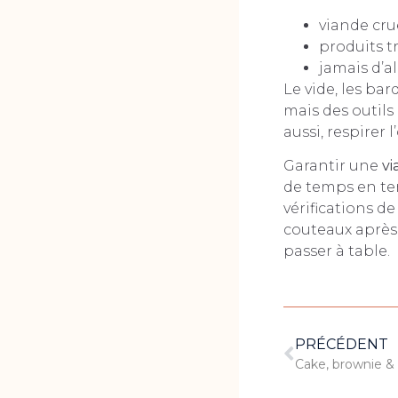
viande cru
produits t
jamais d’a
Le vide, les bar
mais des outils
aussi, respirer l
Garantir une
vi
de temps en tem
vérifications de
couteaux après 
passer à table.
PRÉCÉDENT