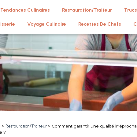
Tendances Culinaires
Restauration/Traiteur
Trucs
isserie
Voyage Culinaire
Recettes De Chefs
C
l
>
Restauration/Traiteur
>
Comment garantir une qualité irréprocha
e ?