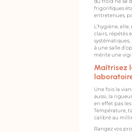
du froid ne se 
frigorifiques é
entretenues, p
L’hygiène, elle
clairs, répétés
systématiques, 
à une salle d’op
mérite une vigi
Maîtrisez 
laboratoir
Une fois la via
aussi, la rigueu
en effet pas le
Température, t
calibré au mill
Rangez vos prod