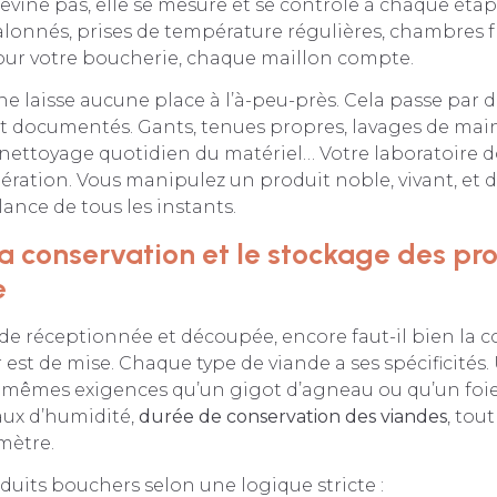
devine pas, elle se mesure et se contrôle à chaque éta
talonnés, prises de température régulières, chambres 
our votre boucherie, chaque maillon compte.
, ne laisse aucune place à l’à-peu-près. Cela passe par 
 et documentés. Gants, tenues propres, lavages de mai
nettoyage quotidien du matériel… Votre laboratoire d
ération. Vous manipulez un produit noble, vivant, et do
lance de tous les instants.
la conservation et le stockage des pr
e
nde réceptionnée et découpée, encore faut-il bien la c
r est de mise. Chaque type de viande a ses spécificités. 
s mêmes exigences qu’un gigot d’agneau ou qu’un foie
aux d’humidité,
durée de conservation des viandes
, tout
imètre.
uits bouchers selon une logique stricte :