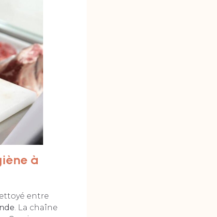
giène à
nettoyé entre
ande
. La chaîne