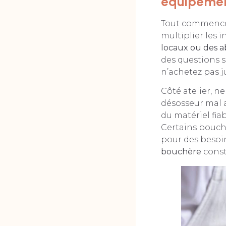
équipeme
Tout commence à
multiplier les 
locaux ou des ab
des questions s
n’achetez pas ju
Côté atelier, n
désosseur mal ai
du matériel fia
Certains bouche
pour des besoi
bouchère
const