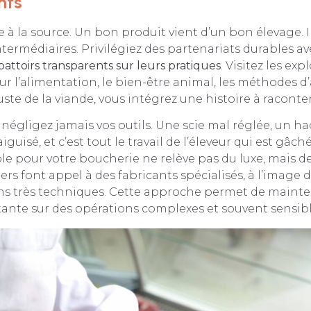
nts
 la source. Un bon produit vient d’un bon élevage. I
intermédiaires. Privilégiez des partenariats durables a
attoirs transparents sur leurs pratiques
. Visitez les exp
ur l’alimentation, le bien-être animal, les méthodes d
ste de la viande, vous intégrez une histoire à raconter 
e négligez jamais vos outils. Une scie mal réglée, un h
guisé, et c’est tout le travail de l’éleveur qui est gâché
ble pour votre boucherie ne relève pas du luxe, mais d
rs font appel à des fabricants spécialisés, à l’image 
ns très techniques. Cette approche permet de mainte
ante sur des opérations complexes et souvent sensibl