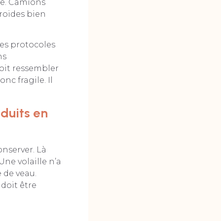
pe. Camions
froides bien
des protocoles
ns
oit ressembler
nc fragile. Il
oduits en
onserver. Là
Une volaille n’a
 de veau.
 doit être