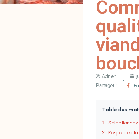
Comm
quali
viand
bouc
Adrien
j
Partager :
F
Table des mat
Sélectionnez 
Respectez la