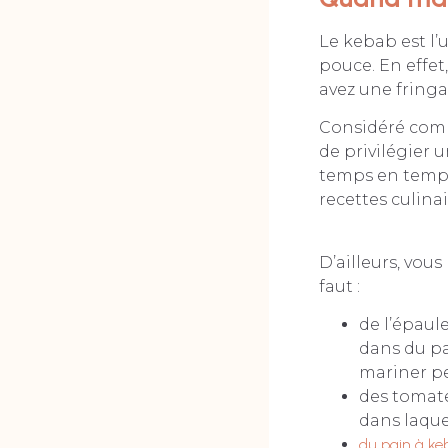
Le kebab est l’
pouce. En effet,
avez une fring
Considéré comme
de privilégier u
temps en temps
recettes culinai
D’ailleurs, vou
faut :
de l’épaul
dans du pap
mariner pe
des tomate
dans laque
du pain à ke