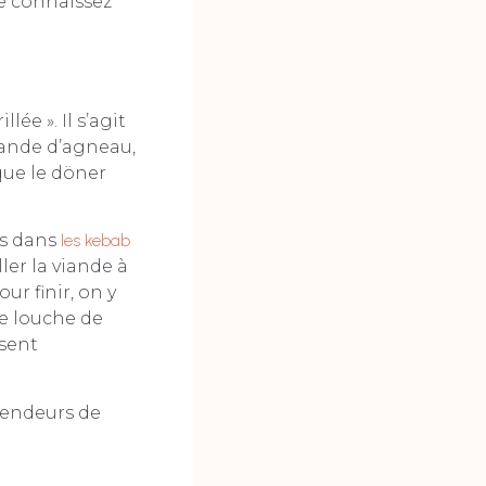
e connaissez
lée ». Il s’agit
viande d’agneau,
que le döner
és dans
les kebab
ller la viande à
ur finir, on y
se louche de
sent
vendeurs de