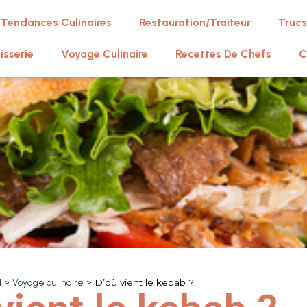
Tendances Culinaires
Restauration/Traiteur
Trucs
isserie
Voyage Culinaire
Recettes De Chefs
C
l
>
Voyage culinaire
>
D’où vient le kebab ?