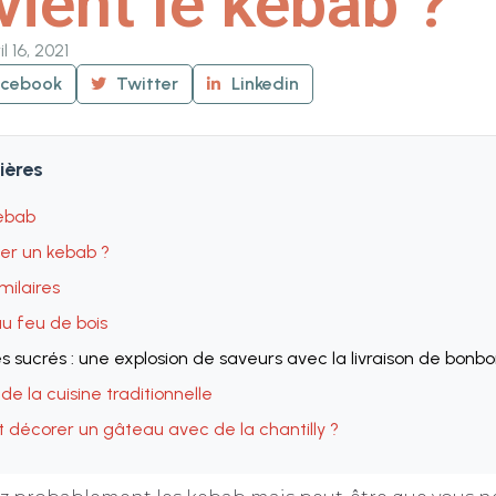
vient le kebab ?
il 16, 2021
acebook
Twitter
Linkedin
ières
Kebab
r un kebab ?
imilaires
au feu de bois
es sucrés : une explosion de saveurs avec la livraison de bonb
de la cuisine traditionnelle
écorer un gâteau avec de la chantilly ?