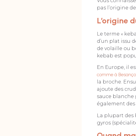
Vous connaisse
pas l’origine de
L’origine 
Le terme « kebab
d’un plat issu 
de volaille ou 
kebab est popul
En Europe, il e
comme à Besanç
la broche. Ensui
ajoute des crud
sauce blanche 
également des 
La plupart des 
gyros (spéciali
Quand man