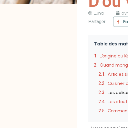
D’où 
Luna
avr
Partager :
F
Table des mat
L’origine du 
Quand mange
Articles s
Cuisiner 
Les délic
Les atout 
Comment d