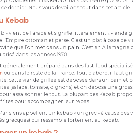
z probablement les kebab mais peut-être que vous n
 ce dernier. Nous vous dévoilons tout dans cet article.
du Kebab
 » vient de l’arabe et signifie littéralement « viande gril
de l’Empire ottoman et perse. C’est un plat à base de 
bovine que l’on met dans un pain. C’est en Allemagne 
arisé dans les années 1970.
st généralement préparé dans des fast-food spécialis
on
ou dans le reste de la France. Tout d’abord, il faut gri
te, cette viande grillée est déposée dans un pain et po
ités (salade, tomate, oignons) et on dépose une gros
pour assaisonner le tout. La plupart des Kebab propo
frites pour accompagner leur repas.
Parisiens appellent un kebab « un grec » à cause des 
tés grecques) qui ressemble fortement au kebab.
ger un kebab ?