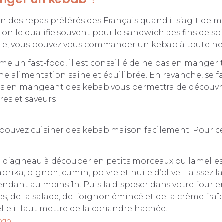
un des repas préférés des Français quand il s’agit de m
 on le qualifie souvent pour le sandwich des fins de soi
ale, vous pouvez vous commander un kebab à toute he
 un fast-food, il est conseillé de ne pas en manger t
ne alimentation saine et équilibrée. En revanche, se fa
 en mangeant des kebab vous permettra de découvri
res et saveurs.
s pouvez cuisiner des kebab maison facilement. Pour ce 
e d’agneau à découper en petits morceaux ou lamelles
rika, oignon, cumin, poivre et huile d’olive. Laissez l
ndant au moins 1h. Puis la disposer dans votre four e
s, de la salade, de l’oignon émincé et de la crème fra
lle il faut mettre de la coriandre hachée.
bab