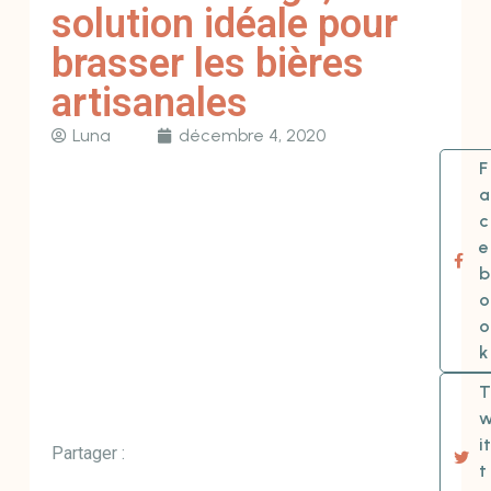
solution idéale pour
brasser les bières
artisanales
Luna
décembre 4, 2020
F
a
c
e
b
o
o
k
T
it
Partager :
t