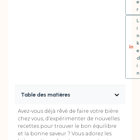
e
r
L
i
n
k
e
d
i
n
Table des matières
Avez-vous déjà rêvé de faire votre bière
chez vous, d’expérimenter de nouvelles
recettes pour trouver le bon équilibre
et la bonne saveur ? Vous adorez les