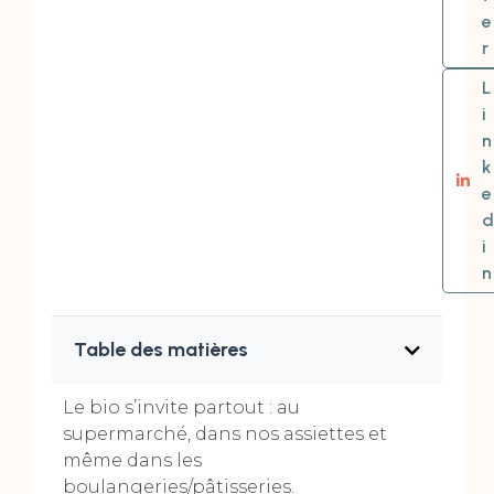
e
r
L
i
n
k
e
d
i
n
Table des matières
Le bio s’invite partout : au
supermarché, dans nos assiettes et
même dans les
boulangeries/pâtisseries.