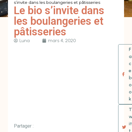
s’invite dans les boulangeries et pâtisseries
Le bio s’invite dans
les boulangeries et
pâtisseries
Luna
mars 4, 2020
F
a
c
e
b
o
o
k
T
it
Partager :
t