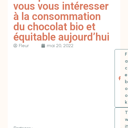
vous vous intéresser
à la consommation
du chocolat bio et
équitable aujourd’hui
Fleur
mai 20, 2022
F
a
c
e
b
o
o
k
T
it