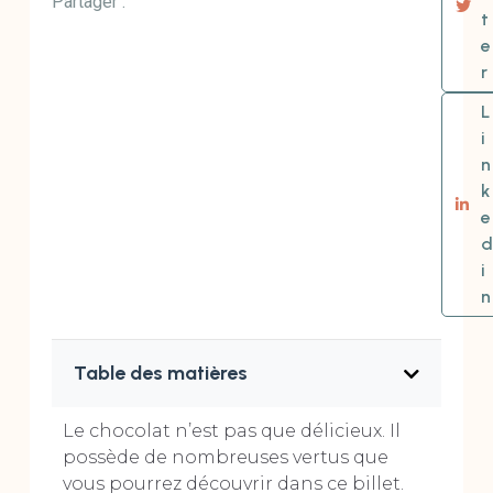
Partager :
t
e
r
L
i
n
k
e
d
i
n
Table des matières
Le chocolat n’est pas que délicieux. Il
possède de nombreuses vertus que
vous pourrez découvrir dans ce billet.