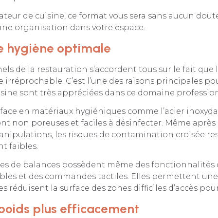
ateur de cuisine, ce format vous sera sans aucun dout
ne organisation dans votre espace.
e hygiène optimale
els de la restauration s’accordent tous sur le fait que
e irréprochable. C’est l’une des raisons principales pou
isine sont très appréciées dans ce domaine professio
rface en matériaux hygiéniques comme l’acier inoxydab
ont non poreuses et faciles à désinfecter. Même après
ipulations, les risques de contamination croisée re
t faibles.
es de balances possèdent même des fonctionnalité
bles et des commandes tactiles. Elles permettent une
es réduisent la surface des zones difficiles d’accès pou
poids plus efficacement