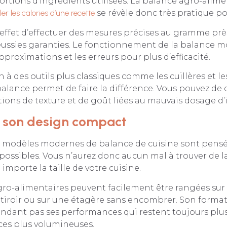
ortions d’ingrédients utilisées. La balance agro-alime
ler les calories d’une recette
se révèle donc très pratique po
effet d’effectuer des mesures précises au gramme prè
éussies garanties. Le fonctionnement de la balance
pproximations et les erreurs pour plus d’efficacité.
à des outils plus classiques comme les cuillères et le
balance permet de faire la différence. Vous pouvez de
rations de texture et de goût liées au mauvais dosage d
e son design compact
s modèles modernes de balance de cuisine sont pensés
ossibles. Vous n’aurez donc aucun mal à trouver de la
u importe la taille de votre cuisine.
ro-alimentaires peuvent facilement être rangées sur 
n tiroir ou sur une étagère sans encombrer. Son format
ndant pas ses performances qui restent toujours plu
ces plus volumineuses.