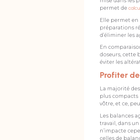
mise dans les p
permet de
calcu
Elle permet en 
préparations r
d’éliminer les a
En comparaison 
doseurs, cette 
éviter les alté
Profiter d
La majorité de
plus compacts p
vôtre, et ce, pe
Les balances ag
travail, dans u
n’impacte cepe
celles de balan