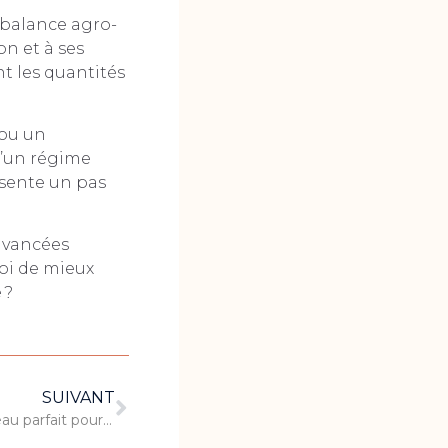
 balance agro-
on et à ses
nt les quantités
 ou un
 d’un régime
ésente un pas
avancées
oi de mieux
 ?
SUIVANT
Les coffrets de whisky : le cadeau parfait pour les fêtes de fin d’année