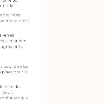
ntaire qui
ur cela.
s pour des
 moderne permet
s verres
 cette manière
’ingrédients.
 pour être les
 place pour la
le plan de
 réduit
s pointues que