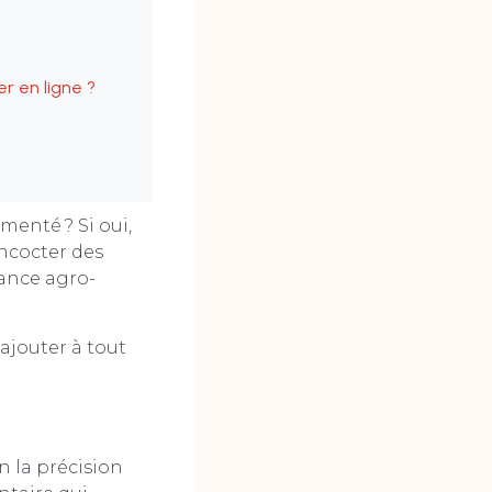
r en ligne ?
menté ? Si oui,
ncocter des
lance agro-
ajouter à tout
n la précision