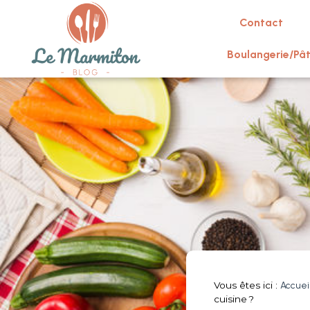
Contact
Boulangerie/Pât
Vous êtes ici :
Accuei
cuisine ?