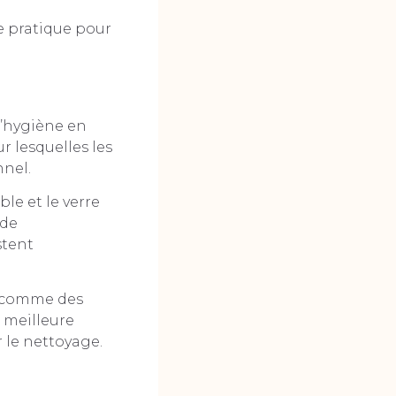
e pratique pour
 l’hygiène en
r lesquelles les
nnel.
le et le verre
 de
stent
s comme des
 meilleure
r le nettoyage.