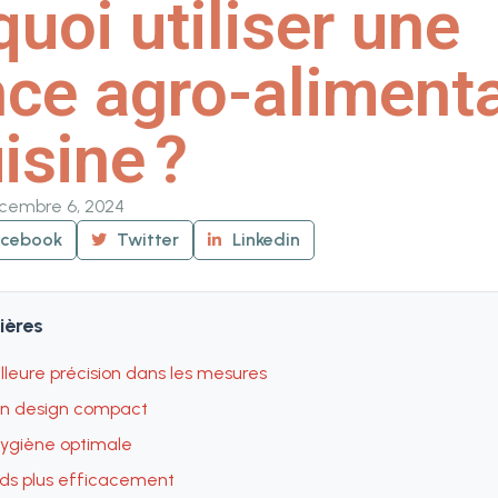
uoi utiliser une
ce agro-alimenta
isine ?
cembre 6, 2024
acebook
Twitter
Linkedin
ières
lleure précision dans les mesures
son design compact
ygiène optimale
ids plus efficacement