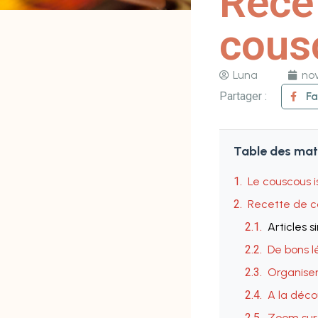
Recet
cous
Luna
no
Partager :
F
Table des mat
Le couscous i
Recette de c
Articles s
De bons l
Organiser
A la déc
Zoom sur 