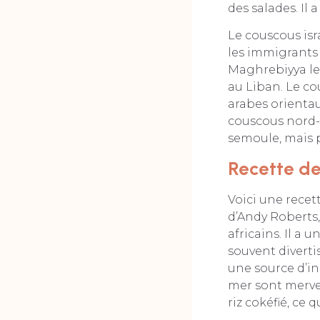
des salades. Il
Le couscous isr
les immigrants 
Maghrebiyya lev
au Liban. Le co
arabes orientaux
couscous nord-a
semoule, mais p
Recette de
Voici une recet
d’Andy Roberts,
africains. Il a
souvent diverti
une source d’i
mer sont merve
riz cokéfié, ce