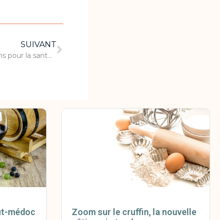
SUIVANT
Quels sont les « meilleurs » pains pour la santé ?
aut-médoc
Zoom sur le cruffin, la nouvelle