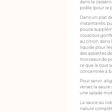
dans la cassero
poêle (pour le 
Dans un plat de
instantanés, pu
pouce supplémen
couscous gonfle
au citron dans
liquide pour les
des assiettes de
morceaux de poi
ce que le tout 
concentrée à ba
Pour servir, al
versez la sauce 
une salade mixt
La sauce au cidr
nature complète