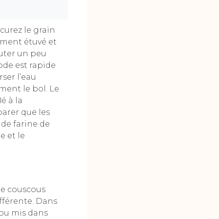
curez le grain
ement étuvé et
uter un peu
ode est rapide
rser l’eau
ment le bol. Le
é à la
arer que les
 de farine de
e et le
de couscous
fférente. Dans
, ou mis dans