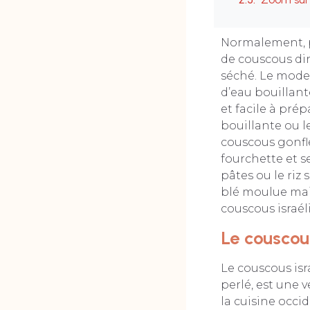
Normalement, p
de couscous di
séché. Le mode
d’eau bouillan
et facile à prép
bouillante ou l
couscous gonfle 
fourchette et s
pâtes ou le riz
blé moulue mais
couscous israél
Le couscou
Le couscous is
perlé, est une 
la cuisine occid