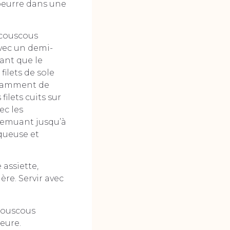
 beurre dans une
 couscous
avec un demi-
ant que le
ilets de sole
fisamment de
filets cuits sur
ec les
 remuant jusqu’à
squeuse et
assiette,
ère. Servir avec
 couscous
eure.