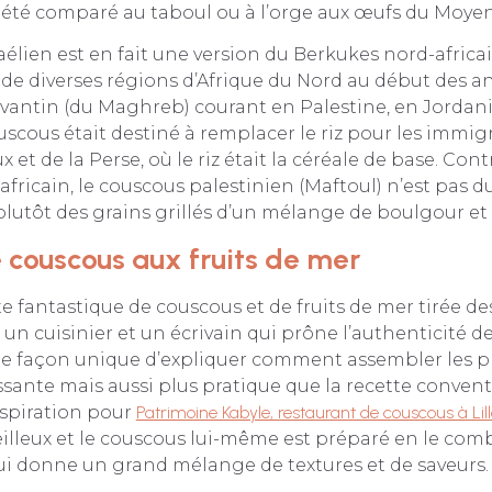
 a été comparé au taboul ou à l’orge aux œufs du Moye
aélien est en fait une version du Berkukes nord-africa
de diverses régions d’Afrique du Nord au début des a
antin (du Maghreb) courant en Palestine, en Jordanie
uscous était destiné à remplacer le riz pour les immig
 et de la Perse, où le riz était la céréale de base. Co
fricain, le couscous palestinien (Maftoul) n’est pas du
lutôt des grains grillés d’un mélange de boulgour et 
 couscous aux fruits de mer
te fantastique de couscous et de fruits de mer tirée de
 un cuisinier et un écrivain qui prône l’authenticité d
 une façon unique d’expliquer comment assembler les pl
ssante mais aussi plus pratique que la recette conventi
nspiration pour
Patrimoine Kabyle, restaurant de couscous à Lill
illeux et le couscous lui-même est préparé en le com
 qui donne un grand mélange de textures et de saveurs.