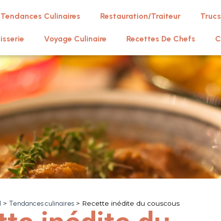
Tendances Culinaires
Restauration/Traiteur
Trucs
isserie
Voyage Culinaire
Recettes De Chefs
C
l
>
Tendances culinaires
>
Recette inédite du couscous