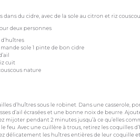
 dans du cidre, avec de la sole au citron et riz couscou
pour deux personnes
 d’huîtres
 limande sole 1 pinte de bon cidre
’ail
iz cuit
 couscous nature
illes d’huîtres sous le robinet. Dans une casserole, po
usses d’ail écrasées et une bonne noix de beurre. Ajoute
sez mijoter pendant 2 minutes jusqu’à ce qu’elles co
 le feu. Avec une cuillère à trous, retirez les coquilles d
ez délicatement les huîtres entières de leur coquille et