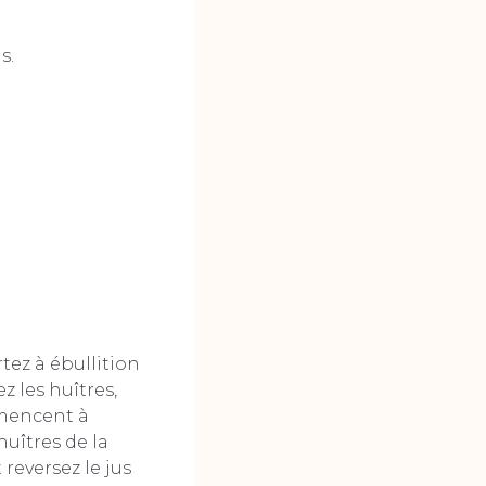
s.
rtez à ébullition
z les huîtres,
mmencent à
’huîtres de la
 reversez le jus