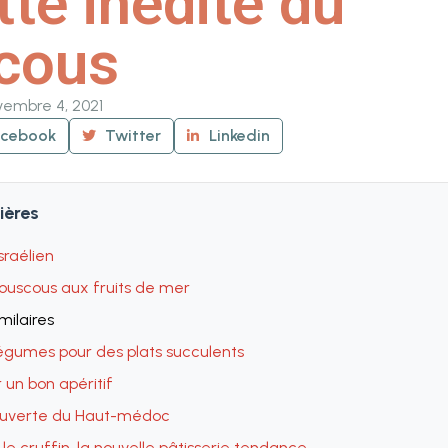
te inédite du
cous
vembre 4, 2021
acebook
Twitter
Linkedin
ières
sraélien
ouscous aux fruits de mer
imilaires
égumes pour des plats succulents
 un bon apéritif
ouverte du Haut-médoc
le cruffin, la nouvelle pâtisserie tendance