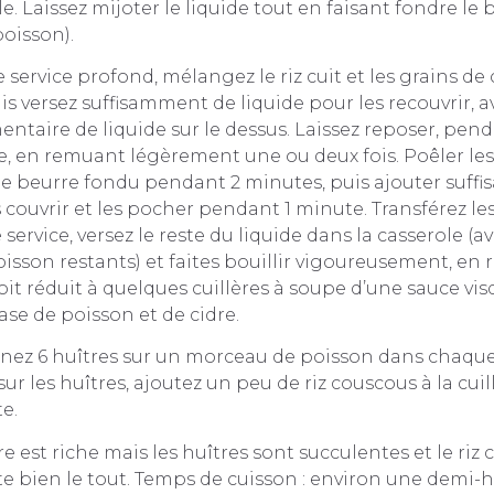
le. Laissez mijoter le liquide tout en faisant fondre le
poisson).
 service profond, mélangez le riz cuit et les grains de
is versez suffisamment de liquide pour les recouvrir, 
taire de liquide sur le dessus. Laissez reposer, pend
, en remuant légèrement une ou deux fois. Poêler les f
 le beurre fondu pendant 2 minutes, puis ajouter suf
 couvrir et les pocher pendant 1 minute. Transférez les 
 service, versez le reste du liquide dans la casserole (av
sson restants) et faites bouillir vigoureusement, en
soit réduit à quelques cuillères à soupe d’une sauce vi
se de poisson et de cidre.
ignez 6 huîtres sur un morceau de poisson dans chaque 
sur les huîtres, ajoutez un peu de riz couscous à la cuill
e.
e est riche mais les huîtres sont succulentes et le riz
 bien le tout. Temps de cuisson : environ une demi-h