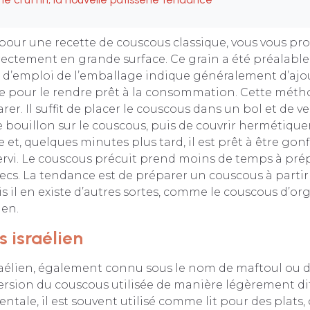
our une recette de couscous classique, vous vous pro
rectement en grande surface. Ce grain a été préalabl
 d’emploi de l’emballage indique généralement d’ajo
te pour le rendre prêt à la consommation. Cette méth
arer. Il suffit de placer le couscous dans un bol et de ve
e bouillon sur le couscous, puis de couvrir hermétique
et, quelques minutes plus tard, il est prêt à être gonfl
ervi. Le couscous précuit prend moins de temps à prép
 secs. La tendance est de préparer un couscous à partir
 il en existe d’autres sortes, comme le couscous d’org
ien.
s israélien
raélien, également connu sous le nom de maftoul ou 
version du couscous utilisée de manière légèrement di
entale, il est souvent utilisé comme lit pour des plats