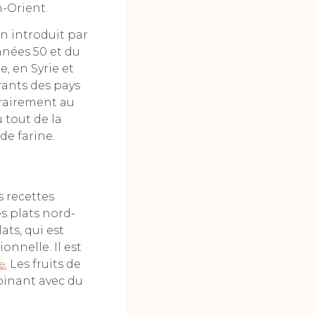
n-Orient.
in introduit par
nnées 50 et du
, en Syrie et
rants des pays
ntrairement au
 tout de la
de farine.
s recettes
es plats nord-
ats, qui est
onnelle. Il est
e.
Les fruits de
binant avec du