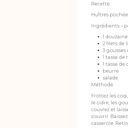
Recette :
Huîtres pochées
Ingrédients – 
1 douzaine
2 filets de
3 gousses d
1 tasse de r
1 tasse de
beurre
salade
Méthode
Frottez les coqu
le cidre, les go
couvrez et lais
s’ouvrir. Baissez
casserole. Retir