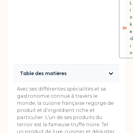
L
i
n
k
e
d
i
n
Table des matières
Avec ses différentes spécialités et sa
gastronomie connue à travers le
monde, la cuisine française regorge de
produit et d’ingrédient riche et
particulier. L’un de ses produits du
terroir est la fameuse truffe noire. Tel
un produit de luxe, cuisiner et déguster