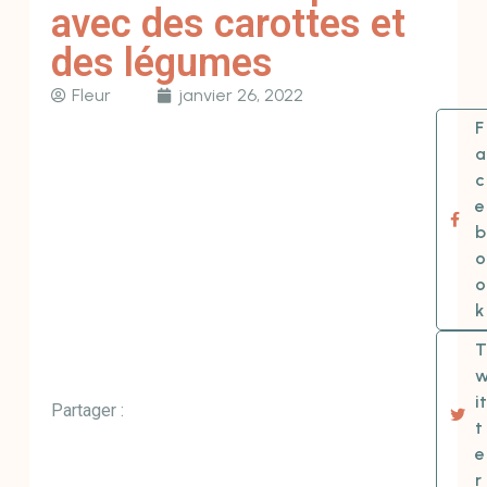
avec des carottes et
des légumes
Fleur
janvier 26, 2022
F
a
c
e
b
o
o
k
T
it
Partager :
t
e
r