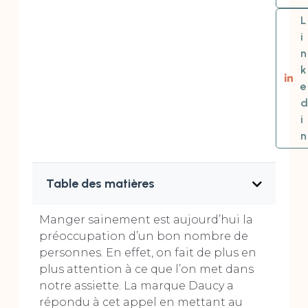
L
i
n
k
e
d
i
n
Table des matières
Manger sainement est aujourd’hui la
préoccupation d’un bon nombre de
personnes. En effet, on fait de plus en
plus attention à ce que l’on met dans
notre assiette. La marque Daucy a
répondu à cet appel en mettant au