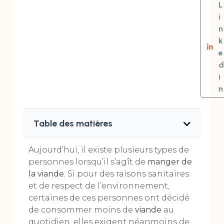
L
i
n
k
e
d
i
n
Table des matières
Aujourd’hui, il existe plusieurs types de
personnes lorsqu’il s’agît de
manger de
la viande
. Si pour des raisons sanitaires
et de respect de l’environnement,
certaines de ces personnes ont décidé
de consommer moins de
viande
au
quotidien, elles exigent néanmoins de