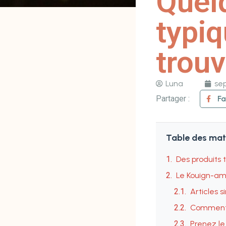
Quel
typi
trouv
Luna
se
Partager :
F
Table des mat
Des produits 
Le Kouign-am
Articles s
Comment c
Prenez le