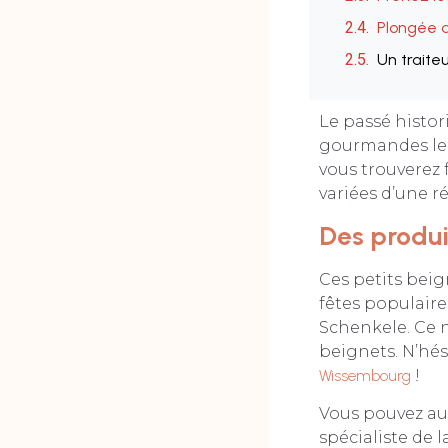
Plongée d
Un traite
Le passé histo
gourmandes les
vous trouverez 
variées d’une ré
Des produi
Ces petits beig
fêtes populaire
Schenkele. Ce no
beignets. N’hés
Wissembourg
!
Vous pouvez aus
spécialiste de l