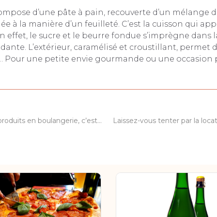
compose d’une pâte à pain, recouverte d’un mélange d
iée à la manière d’un feuilleté. C’est la cuisson qui ap
En effet, le sucre et le beurre fondue s’imprègne dans l
dante. L’extérieur, caramélisé et croustillant, permet d
 Pour une petite envie gourmande ou une occasion pa
Bien choisir ses produits en boulangerie, c’est tout un art