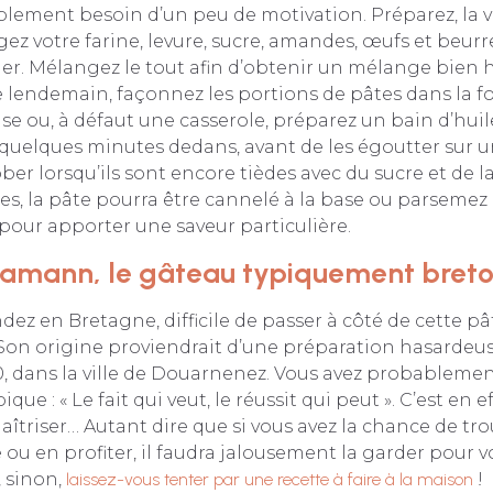
lement besoin d’un peu de motivation. Préparez, la ve
ez votre farine, levure, sucre, amandes, œufs et beur
ier. Mélangez le tout afin d’obtenir un mélange bie
e lendemain, façonnez les portions de pâtes dans la f
se ou, à défaut une casserole, préparez un bain d’huil
e quelques minutes dedans, avant de les égoutter sur u
ber lorsqu’ils sont encore tièdes avec du sucre et de l
tes, la pâte pourra être cannelé à la base ou parsemez
 pour apporter une saveur particulière.
-amann, le gâteau typiquement bret
dez en Bretagne, difficile de passer à côté de cette pât
. Son origine proviendrait d’une préparation hasardeu
0, dans la ville de Douarnenez. Vous avez probableme
ique : « Le fait qui veut, le réussit qui peut ». C’est en 
 maîtriser… Autant dire que si vous avez la chance de tr
 ou en profiter, il faudra jalousement la garder pour vo
 sinon,
laissez-vous tenter par une recette à faire à la maison
!