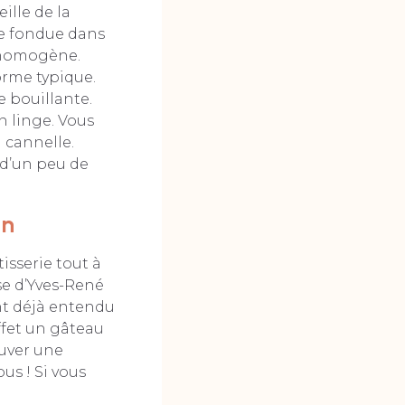
ille de la
re fondue dans
n homogène.
orme typique.
e bouillante.
n linge. Vous
a cannelle.
 d’un peu de
on
isserie tout à
se d’Yves-René
nt déjà entendu
effet un gâteau
ouver une
us ! Si vous