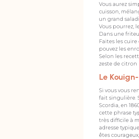
Vous aurez simp
cuisson, mélang
un grand salad
Vous pourrez, l
Dans une friteu
Faites les cuir
pouvez les enro
Selon les recet
zeste de citron
Le Kouign
Si vous vous ren
fait singulière
Scordia, en 186
cette phrase typ
très difficile à
adresse typique
êtes courageux,