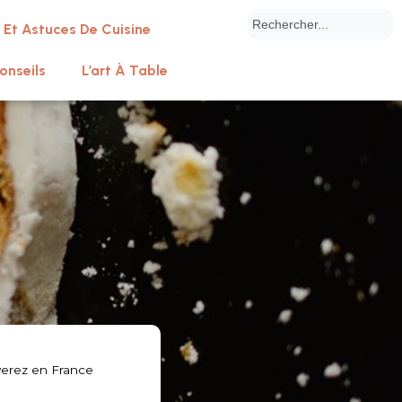
 Et Astuces De Cuisine
onseils
L’art À Table
verez en France