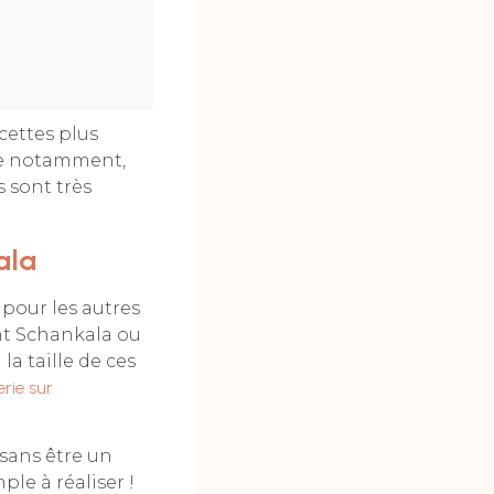
cettes plus
rie notamment,
s sont très
ala
pour les autres
ont Schankala ou
la taille de ces
erie sur
 sans être un
ple à réaliser !