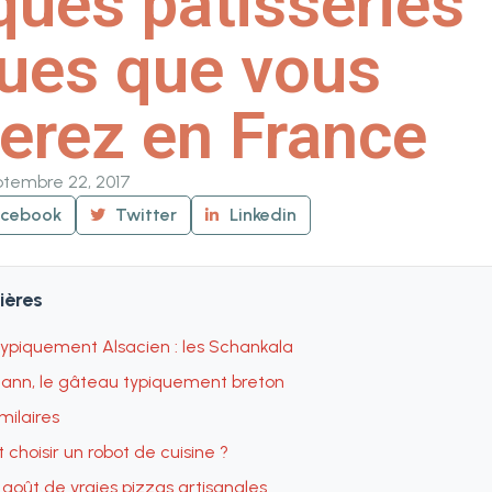
ques pâtisseries
ques que vous
erez en France
ptembre 22, 2017
acebook
Twitter
Linkedin
ières
typiquement Alsacien : les Schankala
ann, le gâteau typiquement breton
imilaires
hoisir un robot de cuisine ?
 goût de vraies pizzas artisanales