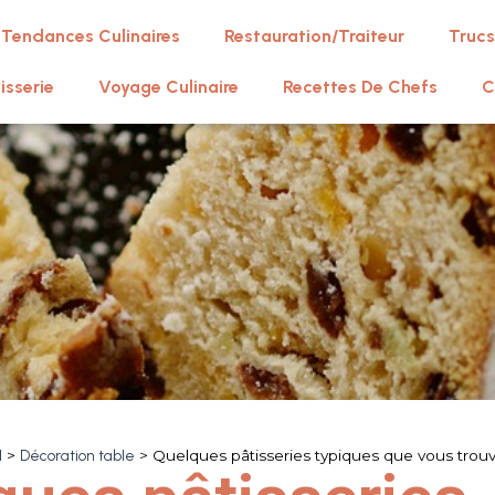
Tendances Culinaires
Restauration/Traiteur
Trucs
isserie
Voyage Culinaire
Recettes De Chefs
C
l
>
Décoration table
>
Quelques pâtisseries typiques que vous trou