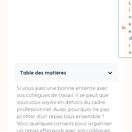
L
i
n
k
e
d
i
n
Table des matières
Si vous avez une bonne entente avec
vos collègues de travail, il se peut que
vous vous voyiez en dehors du cadre
professionnel. Aussi, pourquoi ne pas
profiter d’un repas tous ensemble ?
Voici quelques conseils pour organiser
un repas afterwork avec vos collègues