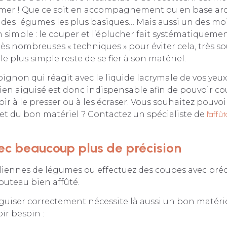
mer ! Que ce soit en accompagnement ou en base ar
 des légumes les plus basiques… Mais aussi un des moi
 simple : le couper et l’éplucher fait systématiquemen
 très nombreuses « techniques » pour éviter cela, très 
le plus simple reste de se fier à son matériel.
l’oignon qui réagit avec le liquide lacrymale de vos yeux
bien aiguisé est donc indispensable afin de pouvoir co
ir à le presser ou à les écraser. Vous souhaitez pouvoir
et du bon matériel ? Contactez un spécialiste de
l’aff
c beaucoup plus de précision
liennes de légumes ou effectuez des coupes avec préc
couteau bien affûté.
guiser correctement nécessite là aussi un bon matérie
ir besoin :