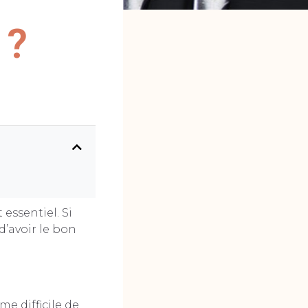
 ?
essentiel. Si
d’avoir le bon
me difficile de